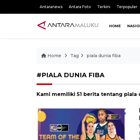
Antaranews
Antara Foto
Terkini
Terpopuler
HOME
NASIO
Home
Tag
piala dunia fiba
#PIALA DUNIA FIBA
Kami memiliki 51 berita tentang piala 