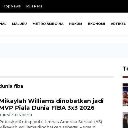
Top News
Rilis Pers
NAL
MALUKU
METRO AMBOINA
HUKUM
EKONOMI
ARTIKEL
T
dunia fiba
Mikaylah Williams dinobatkan jadi
MVP Piala Dunia FIBA 3x3 2026
9 Juni 2026 06:58
Pebasket&nbsp;putri timnas Amerika Serikat (AS)
Mikaylah Williams dinobatkan sebagai Pemain