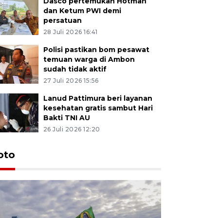
Dasco pertemukan Hotman
dan Ketum PWI demi
persatuan
28 Juli 2026 16:41
Polisi pastikan bom pesawat
temuan warga di Ambon
sudah tidak aktif
27 Juli 2026 15:56
Lanud Pattimura beri layanan
kesehatan gratis sambut Hari
Bakti TNI AU
26 Juli 2026 12:20
Euforia s
oto
Ternate
4 Juli 2026 11:1