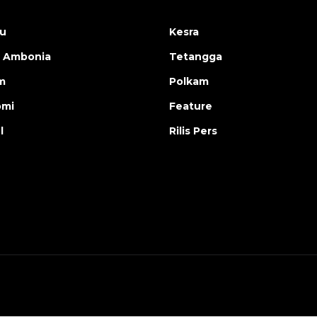
u
Kesra
 Ambonia
Tetangga
m
Polkam
omi
Feature
l
Rilis Pers