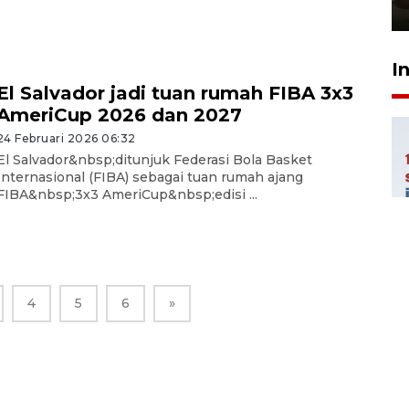
23 Juli 2026 14:28
I
El Salvador jadi tuan rumah FIBA 3x3
AmeriCup 2026 dan 2027
24 Februari 2026 06:32
El Salvador&nbsp;ditunjuk Federasi Bola Basket
Internasional (FIBA) sebagai tuan rumah ajang
FIBA&nbsp;3x3 AmeriCup&nbsp;edisi ...
4
5
6
»