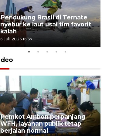
Pendukung Brasil di Ternate
nyebur ke laut usai tim favorit
kalah
6 Juli 2026 16:37
ideo
Pemkot Ambon perpanjang
WFH, layanan publik tetap
Pemkot 
berjalan normal
registrasi