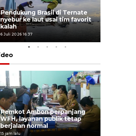
Pendukung Brasil di Ternate
nyebur ke laut usai tim favorit
kalah
6 Juli 2026 16:37
ideo
Pemkot Ambon perpanjang
WFH, layanan publik tetap
Pemkot 
berjalan normal
registrasi
15 jam lalu
4 Agustus 2026