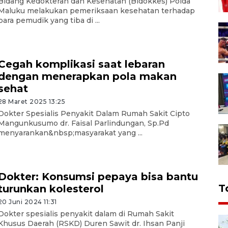
Bidang Kedokteran dan Kesehatan (Bidokkes) Polda
Maluku melakukan pemeriksaan kesehatan terhadap
para pemudik yang tiba di ...
Cegah komplikasi saat lebaran
dengan menerapkan pola makan
sehat
28 Maret 2025 13:25
Dokter Spesialis Penyakit Dalam Rumah Sakit Cipto
Mangunkusumo dr. Faisal Parlindungan, Sp.Pd
menyarankan&nbsp;masyarakat yang ...
Dokter: Konsumsi pepaya bisa bantu
T
turunkan kolesterol
20 Juni 2024 11:31
Dokter spesialis penyakit dalam di Rumah Sakit
Khusus Daerah (RSKD) Duren Sawit dr. Ihsan Panji