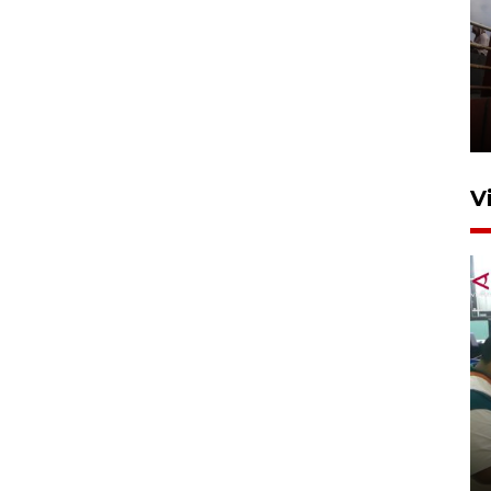
Unjuk rasa protes penataan
Pasar Higienis
5 Mei 2026 05:32
V
Ambon ajak semua pihak buka
ruang pada anak di lembaga
pembinaan
23 Juli 2026 14:28