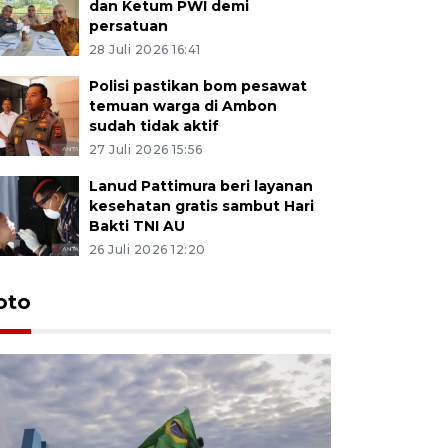
dan Ketum PWI demi
persatuan
28 Juli 2026 16:41
Polisi pastikan bom pesawat
temuan warga di Ambon
sudah tidak aktif
27 Juli 2026 15:56
Lanud Pattimura beri layanan
kesehatan gratis sambut Hari
Bakti TNI AU
26 Juli 2026 12:20
Euforia s
oto
Ternate
4 Juli 2026 11:1