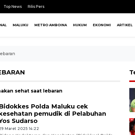
Top News
Rilis Pers
NAL
MALUKU
METRO AMBOINA
HUKUM
EKONOMI
ARTIKEL
lebaran
LEBARAN
T
makan sehat saat lebaran
Bidokkes Polda Maluku cek
kesehatan pemudik di Pelabuhan
Yos Sudarso
29 Maret 2025 14:22