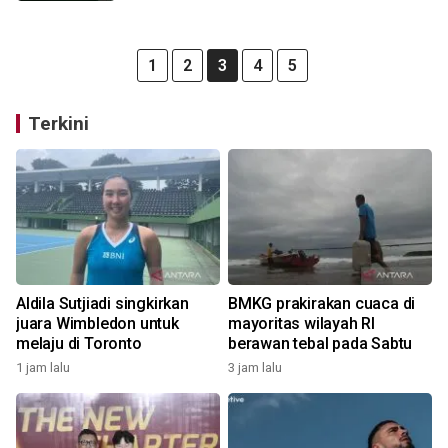
1
2
3
4
5
Terkini
Aldila Sutjiadi singkirkan
BMKG prakirakan cuaca di
juara Wimbledon untuk
mayoritas wilayah RI
melaju di Toronto
berawan tebal pada Sabtu
1 jam lalu
3 jam lalu