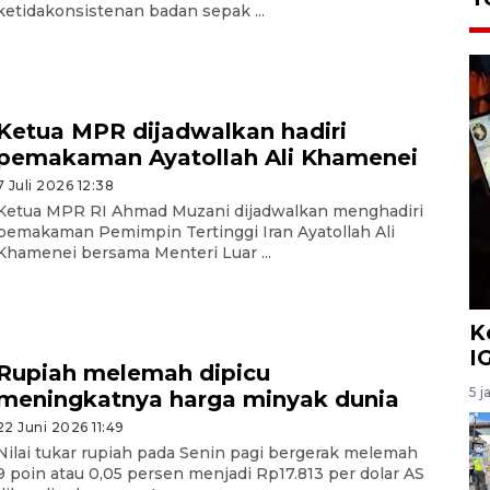
ketidakonsistenan badan sepak ...
Ketua MPR dijadwalkan hadiri
pemakaman Ayatollah Ali Khamenei
7 Juli 2026 12:38
Ketua MPR RI Ahmad Muzani dijadwalkan menghadiri
pemakaman Pemimpin Tertinggi Iran Ayatollah Ali
Khamenei bersama Menteri Luar ...
K
I
Rupiah melemah dipicu
5 j
meningkatnya harga minyak dunia
22 Juni 2026 11:49
Nilai tukar rupiah pada Senin pagi bergerak melemah
9 poin atau 0,05 persen menjadi Rp17.813 per dolar AS