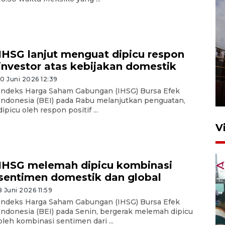
IHSG lanjut menguat dipicu respon
investor atas kebijakan domestik
Unjuk rasa protes penataan
Pasar Higienis
10 Juni 2026 12:39
Indeks Harga Saham Gabungan (IHSG) Bursa Efek
5 Mei 2026 05:32
Indonesia (BEI) pada Rabu melanjutkan penguatan,
dipicu oleh respon positif ...
V
IHSG melemah dipicu kombinasi
sentimen domestik dan global
8 Juni 2026 11:59
Indeks Harga Saham Gabungan (IHSG) Bursa Efek
Indonesia (BEI) pada Senin, bergerak melemah dipicu
Ambon ajak semua pihak buka
oleh kombinasi sentimen dari ...