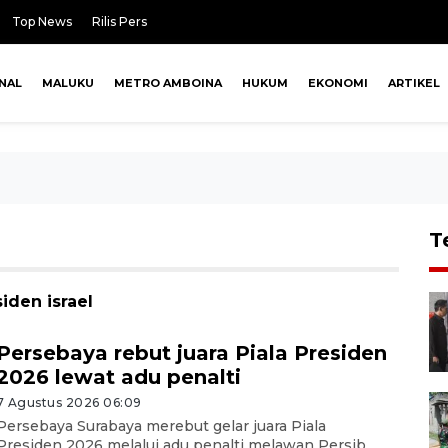
Top News
Rilis Pers
NAL
MALUKU
METRO AMBOINA
HUKUM
EKONOMI
ARTIKEL
T
iden israel
Persebaya rebut juara Piala Presiden
2026 lewat adu penalti
7 Agustus 2026 06:09
Persebaya Surabaya merebut gelar juara Piala
Presiden 2026 melalui adu penalti melawan Persib