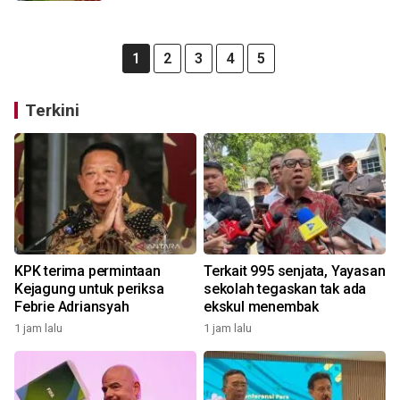
1
2
3
4
5
Terkini
KPK terima permintaan
Terkait 995 senjata, Yayasan
Kejagung untuk periksa
sekolah tegaskan tak ada
Febrie Adriansyah
ekskul menembak
1 jam lalu
1 jam lalu