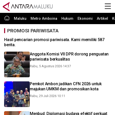
Maluku
Metro Amboina
Hukum
Ekonomi
Artikel
K
PROMOSI PARIWISATA
Hasil pencarian promosi pariwisata. Kami memiliki 587
berita.
Anggota Komisi VII DPR dorong penguatan
pariwisata berkualitas
Rabu, 5 Agustus 2026 14:37
Pemkot Ambon jadikan CFN 2026 untuk
majukan UMKM dan promosikan kota
Rabu, 29 Juli 2026 10:11
Menbud: Diplomasi budaya efektif perkuat