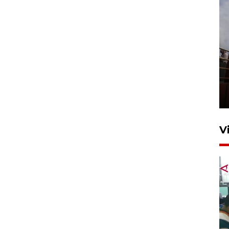
Unjuk rasa protes penataan
Pasar Higienis
5 Mei 2026 05:32
V
Ambon ajak semua pihak buka