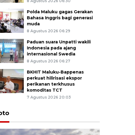
8 Agustus 2026 06:30
Polda Maluku gagas Gerakan
Bahasa Inggris bagi generasi
muda
8 Agustus 2026 06:29
Paduan suara Unpatti wakili
Indonesia pada ajang
internasional Swedia
8 Agustus 2026 06:27
BKHIT Maluku-Bappenas
perkuat hilirisasi ekspor
perikanan terkhusus
komoditas TCT
7 Agustus 2026 20:03
Euforia s
oto
Ternate
4 Juli 2026 11:1