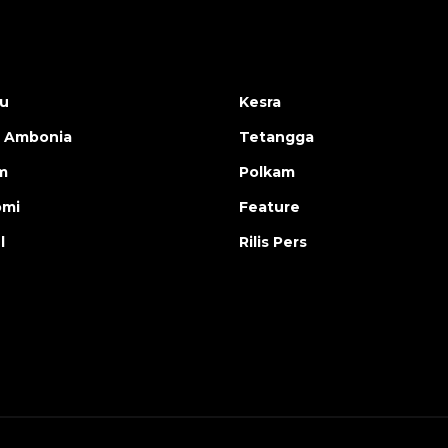
u
Kesra
 Ambonia
Tetangga
m
Polkam
omi
Feature
l
Rilis Pers