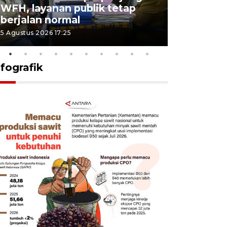
WFH, layanan publik tetap
Pemkot 
berjalan normal
registrasi
5 Agustus 2026 17:25
4 Agustus 2026
nfografik