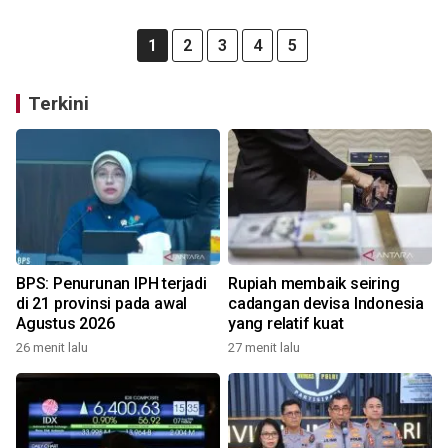
1
2
3
4
5
Terkini
BPS: Penurunan IPH terjadi
Rupiah membaik seiring
di 21 provinsi pada awal
cadangan devisa Indonesia
Agustus 2026
yang relatif kuat
26 menit lalu
27 menit lalu