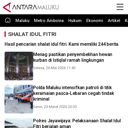
Maluku
Metro Amboina
Hukum
Ekonomi
Artikel
K
SHALAT IDUL FITRI
Hasil pencarian shalat idul fitri. Kami memiliki 244 berita.
Menag pastikan penyembelihan hewan
kurban di Istiqlal ramah lingkungan
Selasa, 26 Mei 2026 11:40
Polda Maluku intensifkan patroli di titik
keramaian pasca-Lebaran cegah tindak
kriminal
Senin, 23 Maret 2026 20:33
Polres Jayawijaya: Pelaksanaan Shalat Idul
Fitri berjalan aman