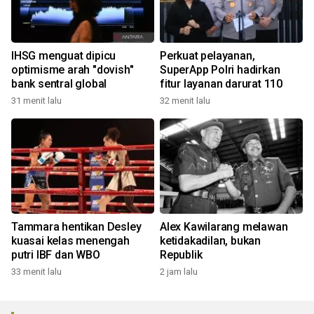
IHSG menguat dipicu
Perkuat pelayanan,
optimisme arah "dovish"
SuperApp Polri hadirkan
bank sentral global
fitur layanan darurat 110
31 menit lalu
32 menit lalu
Tammara hentikan Desley
Alex Kawilarang melawan
kuasai kelas menengah
ketidakadilan, bukan
putri IBF dan WBO
Republik
33 menit lalu
2 jam lalu