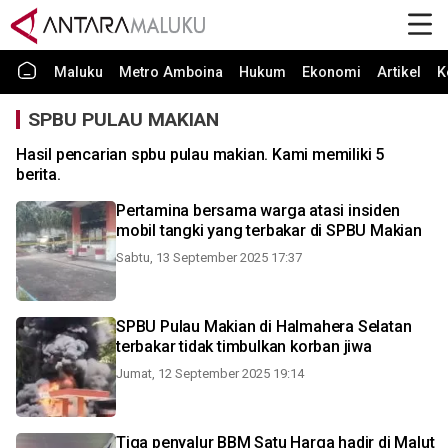
Maluku
Metro Amboina
Hukum
Ekonomi
Artikel
K
SPBU PULAU MAKIAN
Hasil pencarian spbu pulau makian. Kami memiliki 5
berita.
Pertamina bersama warga atasi insiden
mobil tangki yang terbakar di SPBU Makian
Sabtu, 13 September 2025 17:37
SPBU Pulau Makian di Halmahera Selatan
terbakar tidak timbulkan korban jiwa
Jumat, 12 September 2025 19:14
Tiga penyalur BBM Satu Harga hadir di Malut