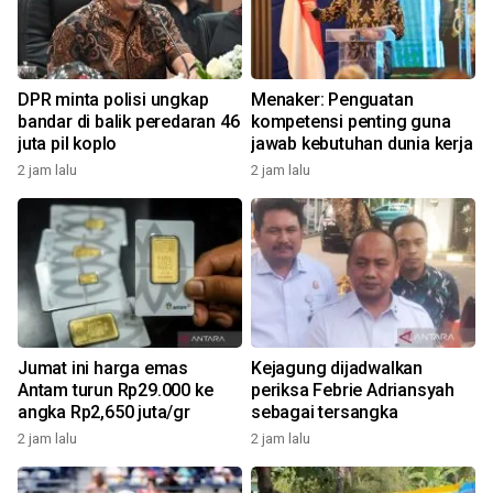
DPR minta polisi ungkap
Menaker: Penguatan
bandar di balik peredaran 46
kompetensi penting guna
juta pil koplo
jawab kebutuhan dunia kerja
2 jam lalu
2 jam lalu
Jumat ini harga emas
Kejagung dijadwalkan
Antam turun Rp29.000 ke
periksa Febrie Adriansyah
angka Rp2,650 juta/gr
sebagai tersangka
2 jam lalu
2 jam lalu