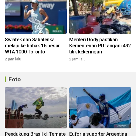
Swiatek dan Sabalenka
Menteri Dody pastikan
melaju ke babak 16 besar
Kementerian PU tangani 492
WTA 1000 Toronto
titik kekeringan
2 jam lalu
2 jam lalu
Foto
Pendukung Brasil di Ternate
Euforia suporter Argentina