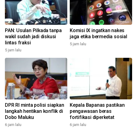
PAN: Usulan Pilkada tanpa
Komisi IX ingatkan nakes
wakil sudah jadi diskusi
jaga etika bermedia sosial
lintas fraksi
5 jam lalu
5 jam lalu
DPR RI minta polisi siapkan
Kepala Bapanas pastikan
langkah hentikan konflik di
pengawasan beras
Dobo Maluku
fortifikasi diperketat
6 jam lalu
6 jam lalu