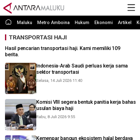
Maluku
Metro Amboina
Hukum
Ekonomi
Artikel
K
TRANSPORTASI HAJI
Hasil pencarian transportasi haji. Kami memiliki 109
berita.
Indonesia-Arab Saudi perluas kerja sama
sektor transportasi
Selasa, 14 Juli 2026 11:40
Komisi VIII segera bentuk panitia kerja bahas
usulan biaya haji
Rabu, 8 Juli 2026 9:55
Kemenpar bangun ekosistem halal berdaya