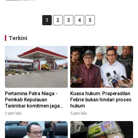
1
2
3
4
5
Terkini
Pertamina Patra Niaga -
Kuasa hukum: Praperadilan
Pemkab Kepulauan
Febrie bukan hindari proses
Tanimbar komitmen jaga
hukum
keandalan suplai BBM di
2 jam lalu
5 jam lalu
Saumlaki