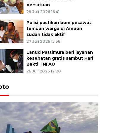
persatuan
28 Juli 2026 16:41
Polisi pastikan bom pesawat
temuan warga di Ambon
sudah tidak aktif
27 Juli 2026 15:56
Lanud Pattimura beri layanan
kesehatan gratis sambut Hari
Bakti TNI AU
26 Juli 2026 12:20
Euforia s
oto
Ternate
4 Juli 2026 11:1