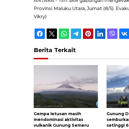
ANTARA - Tim SAR gabungan mengevakua
Provinsi Maluku Utara, Jumat (8/5). Evak
Vikry)
Berita Terkait
Gempa letusan masih
Gunung D
mendominasi aktivitas
semburka
vulkanik Gunung Semeru
setinggi 