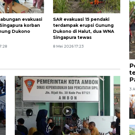
Gabungan evakuasi
SAR evakuasi 15 pendaki
Singapura korban
terdampak erupsi Gunung
unung Dukono
Dukono di Halut, dua WNA
Singapura tewas
7:28
8 Mei 2026 17:23
P
t
P
3 