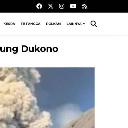
KESRA
TETANGGA
POLKAM
LAINNYA
nung Dukono