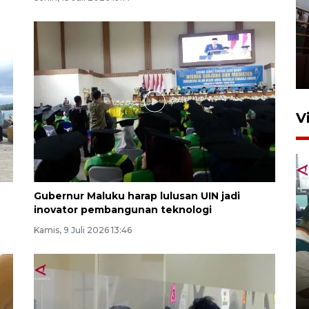
Unjuk rasa protes penataan
Pasar Higienis
5 Mei 2026 05:32
V
Gubernur Maluku harap lulusan UIN jadi
inovator pembangunan teknologi
Kamis, 9 Juli 2026 13:46
Ambon ajak semua pihak buka
ruang pada anak di lembaga
pembinaan
23 Juli 2026 14:28