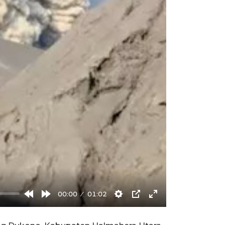
00:00
01:02
Rewind
Forward
Settings
PIP
Enter
10s
10s
fullscreen