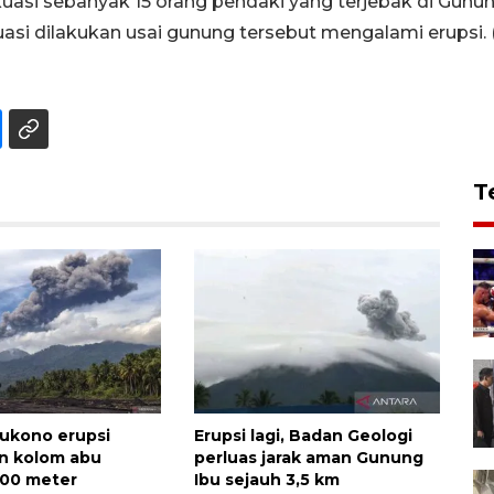
si sebanyak 15 orang pendaki yang terjebak di Gunu
uasi dilakukan usai gunung tersebut mengalami erupsi. 
T
ukono erupsi
Erupsi lagi, Badan Geologi
n kolom abu
perluas jarak aman Gunung
600 meter
Ibu sejauh 3,5 km