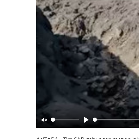
Unmute
Play