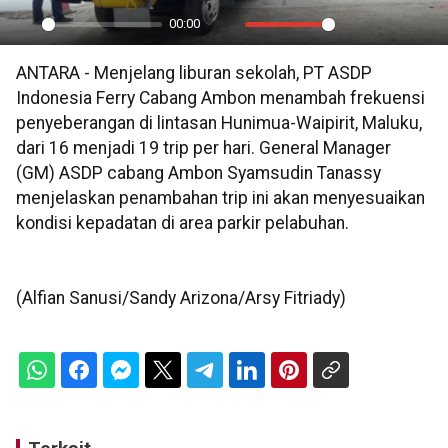
00:00
Play
Mute
Settings
PIP
En
ANTARA - Menjelang liburan sekolah, PT ASDP
ful
Indonesia Ferry Cabang Ambon menambah frekuensi
penyeberangan di lintasan Hunimua-Waipirit, Maluku,
dari 16 menjadi 19 trip per hari. General Manager
(GM) ASDP cabang Ambon Syamsudin Tanassy
menjelaskan penambahan trip ini akan menyesuaikan
kondisi kepadatan di area parkir pelabuhan.
(Alfian Sanusi/Sandy Arizona/Arsy Fitriady)