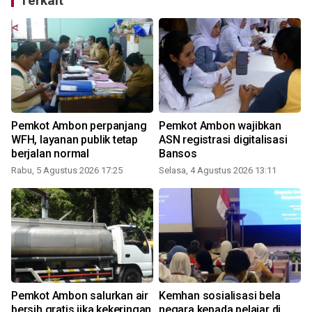
Terkait
Pemkot Ambon perpanjang
Pemkot Ambon wajibkan
WFH, layanan publik tetap
ASN registrasi digitalisasi
berjalan normal
Bansos
Rabu, 5 Agustus 2026 17:25
Selasa, 4 Agustus 2026 13:11
R
Pemkot Ambon salurkan air
Kemhan sosialisasi bela
bersih gratis jika kekeringan
negara kepada pelajar di