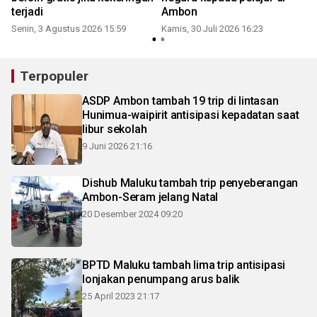
terjadi
Ambon
Senin, 3 Agustus 2026 15:59
Kamis, 30 Juli 2026 16:23
S
Terpopuler
ASDP Ambon tambah 19 trip di lintasan
Hunimua-waipirit antisipasi kepadatan saat
libur sekolah
9 Juni 2026 21:16
Dishub Maluku tambah trip penyeberangan
Ambon-Seram jelang Natal
20 Desember 2024 09:20
BPTD Maluku tambah lima trip antisipasi
lonjakan penumpang arus balik
25 April 2023 21:17