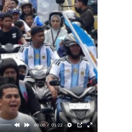
00:00
01:22
Rewind
Forward
Settings
PIP
Enter