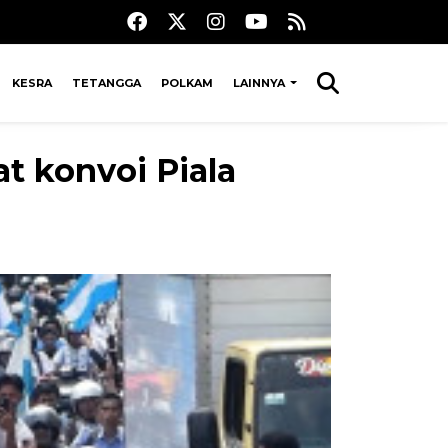
KESRA
TETANGGA
POLKAM
LAINNYA
t konvoi Piala