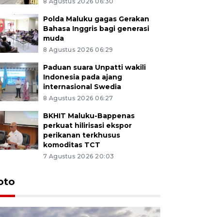
8 Agustus 2026 06:30
Polda Maluku gagas Gerakan
Bahasa Inggris bagi generasi
muda
8 Agustus 2026 06:29
Paduan suara Unpatti wakili
Indonesia pada ajang
internasional Swedia
8 Agustus 2026 06:27
BKHIT Maluku-Bappenas
perkuat hilirisasi ekspor
perikanan terkhusus
komoditas TCT
7 Agustus 2026 20:03
Euforia s
oto
Ternate
4 Juli 2026 11:1