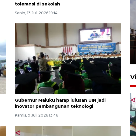
toleransi di sekolah
Senin, 13 Juli 2026 19:14
Unjuk rasa protes penataan
Pasar Higienis
5 Mei 2026 05:32
V
Gubernur Maluku harap lulusan UIN jadi
inovator pembangunan teknologi
Kamis, 9 Juli 2026 13:46
Ambon ajak semua pihak buka