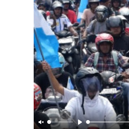
Unmute
Play