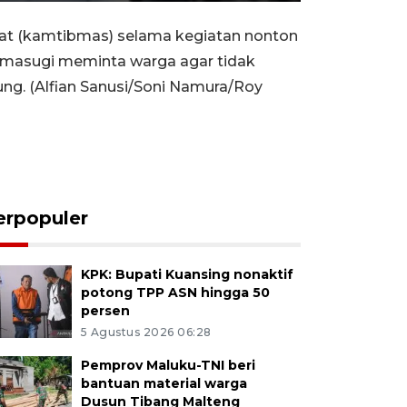
10s
10s
fullscreen
t (kamtibmas) selama kegiatan nonton
Umasugi meminta warga agar tidak
ng. (Alfian Sanusi/Soni Namura/Roy
erpopuler
KPK: Bupati Kuansing nonaktif
potong TPP ASN hingga 50
persen
5 Agustus 2026 06:28
Pemprov Maluku-TNI beri
bantuan material warga
Dusun Tibang Malteng