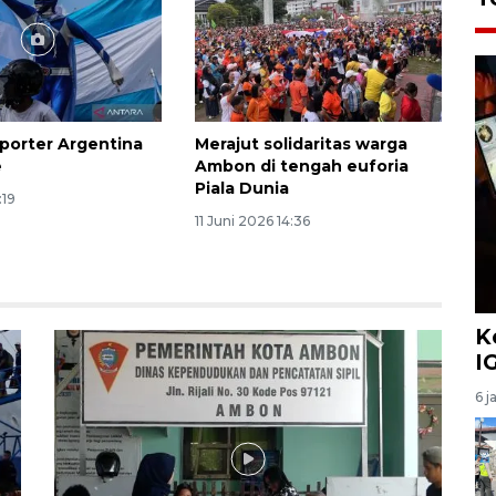
uporter Argentina
Merajut solidaritas warga
e
Ambon di tengah euforia
Piala Dunia
:19
11 Juni 2026 14:36
K
I
6 j