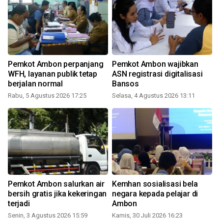
Pemkot Ambon perpanjang
Pemkot Ambon wajibkan
WFH, layanan publik tetap
ASN registrasi digitalisasi
berjalan normal
Bansos
Rabu, 5 Agustus 2026 17:25
Selasa, 4 Agustus 2026 13:11
R
Pemkot Ambon salurkan air
Kemhan sosialisasi bela
bersih gratis jika kekeringan
negara kepada pelajar di
terjadi
Ambon
Senin, 3 Agustus 2026 15:59
Kamis, 30 Juli 2026 16:23
S