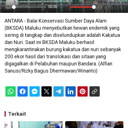
00:00
Play
Mute
Settings
PIP
En
ANTARA - Balai Konservasi Sumber Daya Alam
ful
(BKSDA) Maluku menyebutkan hewan endemik yang
sering di tangkap dan diselundupkan adalah Kakatua
dan Nuri. Saat ini BKSDA Maluku berhasil
mengkarantinakan burung kakatua dan nuri sebanyak
200 ekor hasil dari translokasi dan sitaan yang
digagalkan di Pelabuhan maupun Bandara. (Alfian
Sanusi/Rizky Bagus Dhermawan/Winanto)
Terkait