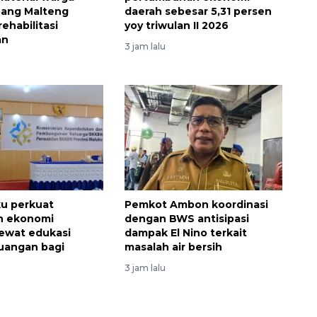
bang Malteng
daerah sebesar 5,31 persen
ehabilitasi
yoy triwulan II 2026
an
3 jam lalu
Memberantas kejahatan
u perkuat
Pemkot Ambon koordinasi
jalanan Jakarta
n ekonomi
dengan BWS antisipasi
2026-08-05 18:00:00
lewat edukasi
dampak El Nino terkait
euangan bagi
masalah air bersih
3 jam lalu