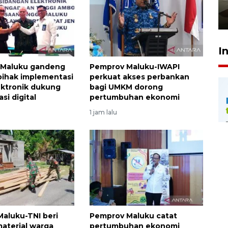
pembinaan
23 Juli 2026 14:28
I
 Maluku gandeng
Pemprov Maluku-IWAPI
pihak implementasi
perkuat akses perbankan
ektronik dukung
bagi UMKM dorong
si digital
pertumbuhan ekonomi
1 jam lalu
aluku-TNI beri
Pemprov Maluku catat
aterial warga
pertumbuhan ekonomi