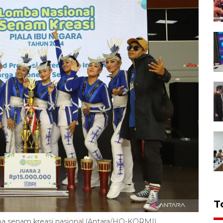
T
mba senam kreasi nasional (Antara/HO-KORMI)