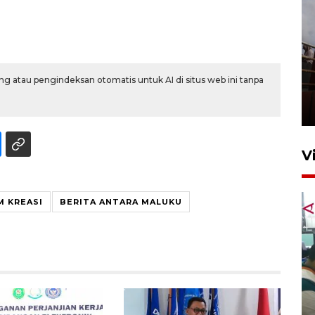
Unjuk rasa protes penataan
g atau pengindeksan otomatis untuk AI di situs web ini tanpa
Pasar Higienis
5 Mei 2026 05:32
V
M KREASI
BERITA ANTARA MALUKU
Ambon ajak semua pihak buka
ruang pada anak di lembaga