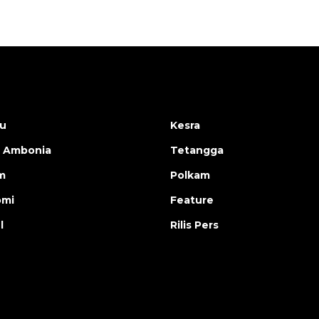
u
Kesra
 Ambonia
Tetangga
m
Polkam
omi
Feature
l
Rilis Pers