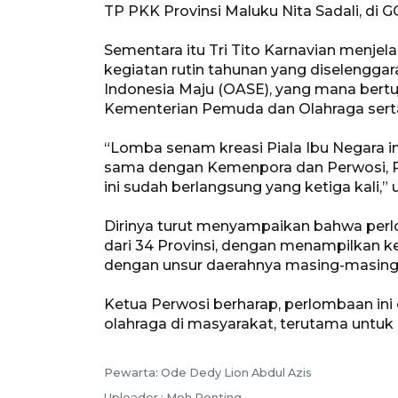
TP PKK Provinsi Maluku Nita Sadali, di 
Sementara itu Tri Tito Karnavian menje
kegiatan rutin tahunan yang diselenggara
Indonesia Maju (OASE), yang mana bertu
Kementerian Pemuda dan Olahraga sert
“Lomba senam kreasi Piala Ibu Negara in
sama dengan Kemenpora dan Perwosi, Pia
ini sudah berlangsung yang ketiga kali,” 
Dirinya turut menyampaikan bahwa perlom
dari 34 Provinsi, dengan menampilkan kea
dengan unsur daerahnya masing-masing
Ketua Perwosi berharap, perlombaan i
olahraga di masyarakat, terutama untu
Pewarta: Ode Dedy Lion Abdul Azis
Uploader : Moh Ponting