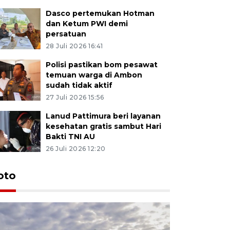
Dasco pertemukan Hotman
dan Ketum PWI demi
persatuan
28 Juli 2026 16:41
Polisi pastikan bom pesawat
temuan warga di Ambon
sudah tidak aktif
27 Juli 2026 15:56
Lanud Pattimura beri layanan
kesehatan gratis sambut Hari
Bakti TNI AU
26 Juli 2026 12:20
Euforia s
oto
Ternate
4 Juli 2026 11:1