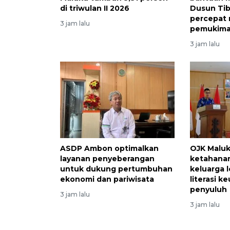
di triwulan II 2026
Dusun Ti
percepat r
3 jam lalu
pemukim
3 jam lalu
ASDP Ambon optimalkan
OJK Maluk
layanan penyeberangan
ketahana
untuk dukung pertumbuhan
keluarga 
ekonomi dan pariwisata
literasi k
penyuluh
3 jam lalu
3 jam lalu