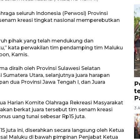
raga seluruh Indonesia (Perwosi) Provinsi
 senam kreasi tingkat nasional memperebutkan
uruh pihak yang telah mendukung dan
u,” kata perwakilan tim pendamping tim Maluku
bon, Kamis.
a diraih oleh Provinsi Sulawesi Selatan
si Sumatera Utara, selanjutnya juara harapan
pan dua Provinsi Jawa Tengah I, dan Juara
P
t
P
tua Harian Komite Olahraga Rekreasi Masyarakat
3 
an berkat juara tersebut tim senam kreasi
us uang tunai sebesar Rp15 juta.
 juta ini, diserahkan secara langsung oleh Ketua
 asal Maluku di bawah pimpinan Penjabat Ketua