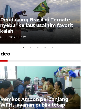
Pendukung Brasil di Ternate
nyebur ke laut usai tim favorit
kalah
6 Juli 2026 16:37
ideo
Pemkot Ambon perpanjang
WFH, layanan publik tetap
Pemkot 