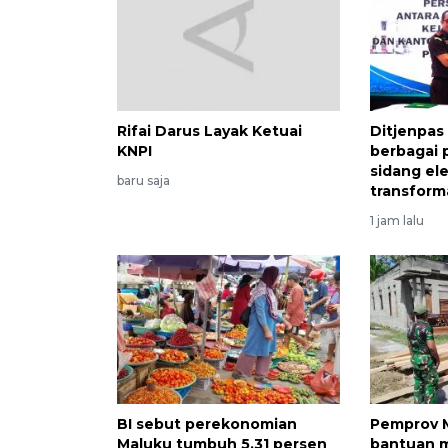
Rifai Darus Layak Ketuai
Ditjenpas
KNPI
berbagai 
sidang el
baru saja
transforma
1 jam lalu
BI sebut perekonomian
Pemprov M
Maluku tumbuh 5,31 persen
bantuan m