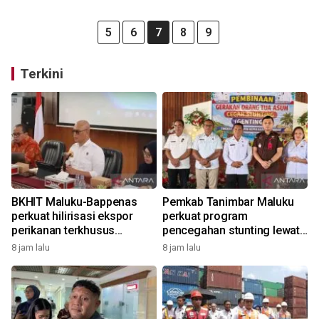
5
6
7
8
9
Terkini
BKHIT Maluku-Bappenas
Pemkab Tanimbar Maluku
perkuat hilirisasi ekspor
perkuat program
perikanan terkhusus
pencegahan stunting lewat
komoditas TCT
Genting 2026
8 jam lalu
8 jam lalu