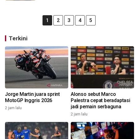
1
2
3
4
5
Terkini
Jorge Martin juara sprint
Alonso sebut Marco
MotoGP Inggris 2026
Palestra cepat beradaptasi
jadi pemain serbaguna
2 jam lalu
2 jam lalu