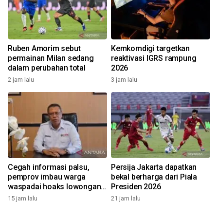
Ruben Amorim sebut
Kemkomdigi targetkan
permainan Milan sedang
reaktivasi IGRS rampung
dalam perubahan total
2026
2 jam lalu
3 jam lalu
Cegah informasi palsu,
Persija Jakarta dapatkan
pemprov imbau warga
bekal berharga dari Piala
waspadai hoaks lowongan
Presiden 2026
kerja Blok Masela
15 jam lalu
21 jam lalu