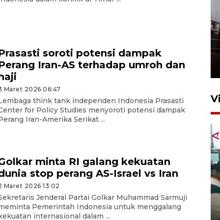
Unjuk rasa protes penataan
Pasar Higienis
Prasasti soroti potensi dampak
Perang Iran-AS terhadap umroh dan
5 Mei 2026 05:32
haji
3 Maret 2026 06:47
V
Lembaga think tank independen Indonesia Prasasti
Center for Policy Studies menyoroti potensi dampak
Perang Iran-Amerika Serikat ...
Golkar minta RI galang kekuatan
dunia stop perang AS-Israel vs Iran
2 Maret 2026 13:02
Ambon ajak semua pihak buka
Sekretaris Jenderal Partai Golkar Muhammad Sarmuji
ruang pada anak di lembaga
meminta Pemerintah Indonesia untuk menggalang
pembinaan
kekuatan internasional dalam ...