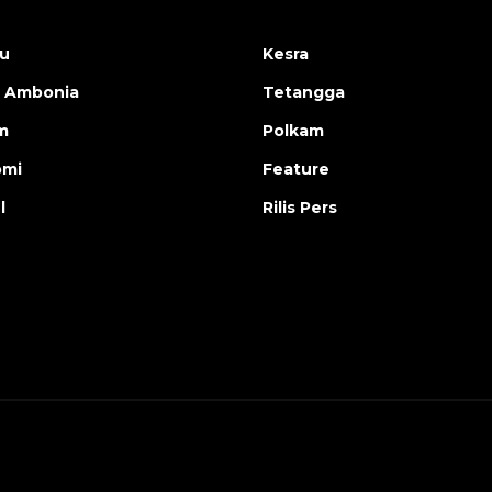
u
Kesra
 Ambonia
Tetangga
m
Polkam
omi
Feature
l
Rilis Pers