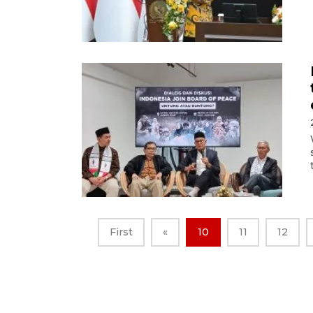
First
«
10
11
12