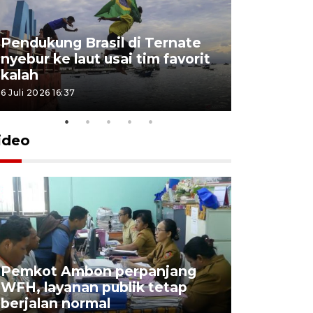
Pendukung Brasil di Ternate
nyebur ke laut usai tim favorit
kalah
6 Juli 2026 16:37
ideo
Pemkot Ambon perpanjang
WFH, layanan publik tetap
Pemkot 
berjalan normal
registrasi