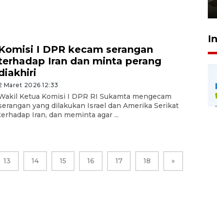
23 Juli 2026 14:28
I
Komisi I DPR kecam serangan
terhadap Iran dan minta perang
diakhiri
2 Maret 2026 12:33
Wakil Ketua Komisi I DPR RI Sukamta mengecam
serangan yang dilakukan Israel dan Amerika Serikat
terhadap Iran, dan meminta agar ...
13
14
15
16
17
18
»