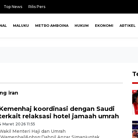
Top News
Rilis Pers
NAL
MALUKU
METRO AMBOINA
HUKUM
EKONOMI
ARTIKEL
T
ng iran
Kemenhaj koordinasi dengan Saudi
terkait relaksasi hotel jamaah umrah
4 Maret 2026 11:55
Wakil Menteri Haji dan Umrah
(Wamenhaj)&nbsp;Dahnil Anzar Simanjuntak