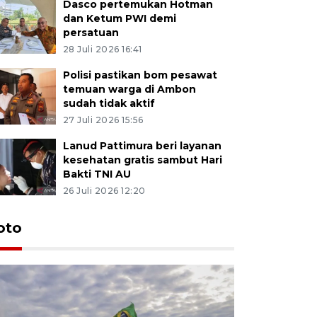
Dasco pertemukan Hotman
dan Ketum PWI demi
persatuan
28 Juli 2026 16:41
Polisi pastikan bom pesawat
temuan warga di Ambon
sudah tidak aktif
27 Juli 2026 15:56
Lanud Pattimura beri layanan
kesehatan gratis sambut Hari
Bakti TNI AU
26 Juli 2026 12:20
Euforia s
oto
Ternate
4 Juli 2026 11:1