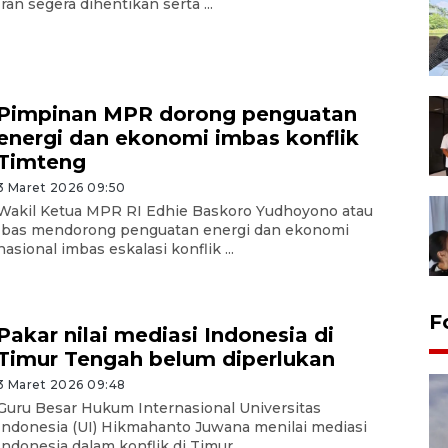
Iran segera dihentikan serta ...
Pimpinan MPR dorong penguatan
energi dan ekonomi imbas konflik
Timteng
3 Maret 2026 09:50
Wakil Ketua MPR RI Edhie Baskoro Yudhoyono atau
Ibas mendorong penguatan energi dan ekonomi
nasional imbas eskalasi konflik ...
F
Pakar nilai mediasi Indonesia di
Timur Tengah belum diperlukan
3 Maret 2026 09:48
Guru Besar Hukum Internasional Universitas
Indonesia (UI) Hikmahanto Juwana menilai mediasi
Indonesia dalam konflik di Timur ...