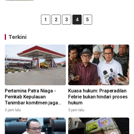
1
2
3
4
5
Terkini
Pertamina Patra Niaga -
Kuasa hukum: Praperadilan
Pemkab Kepulauan
Febrie bukan hindari proses
Tanimbar komitmen jaga
hukum
keandalan suplai BBM di
3 jam lalu
5 jam lalu
Saumlaki