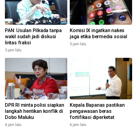
PAN: Usulan Pilkada tanpa
Komisi IX ingatkan nakes
wakil sudah jadi diskusi
jaga etika bermedia sosial
lintas fraksi
5 jam lalu
5 jam lalu
DPR RI minta polisi siapkan
Kepala Bapanas pastikan
langkah hentikan konflik di
pengawasan beras
Dobo Maluku
fortifikasi diperketat
6 jam lalu
6 jam lalu