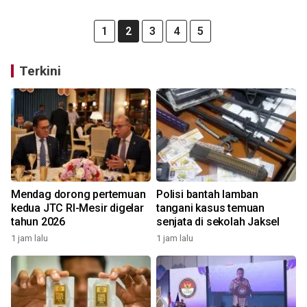
1
2
3
4
5
Terkini
Mendag dorong pertemuan
Polisi bantah lamban
kedua JTC RI-Mesir digelar
tangani kasus temuan
tahun 2026
senjata di sekolah Jaksel
1 jam lalu
1 jam lalu