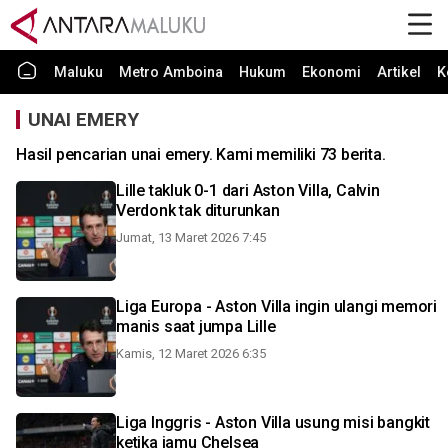
Maluku
Metro Amboina
Hukum
Ekonomi
Artikel
K
UNAI EMERY
Hasil pencarian unai emery. Kami memiliki 73 berita.
Lille takluk 0-1 dari Aston Villa, Calvin
Verdonk tak diturunkan
Jumat, 13 Maret 2026 7:45
Liga Europa - Aston Villa ingin ulangi memori
manis saat jumpa Lille
Kamis, 12 Maret 2026 6:35
Liga Inggris - Aston Villa usung misi bangkit
ketika jamu Chelsea