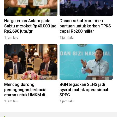
Harga emas Antam pada
Dasco sebut komitmen
Sabtu meroket Rp40.000 jadi
bantuan untuk korban TPKS
Rp2,690 juta/gr
capai Rp200 miliar
1 jam lalu
1 jam lalu
Mendag dorong
BGN tegaskan SLHS jadi
perdagangan berbasis
syarat mutlak operasional
aturan untuk UMKM di
SPPG
BRICS
1 jam lalu
1 jam lalu