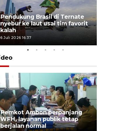
Pendukung Brasil di Ternate
nyebur ke laut usai tim favorit
kalah
6 Juli 2026 16:37
ideo
Pemkot Ambon perpanjang
WFH, layanan publik tetap
Pemkot 
berjalan normal
registrasi