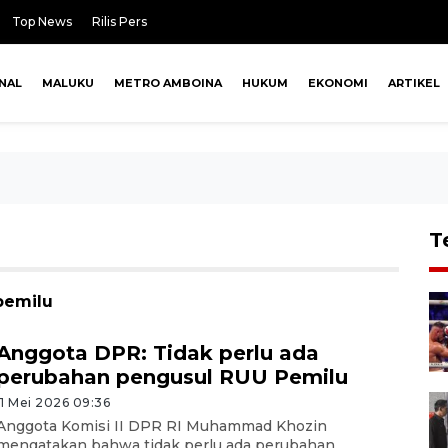
Top News
Rilis Pers
NAL
MALUKU
METRO AMBOINA
HUKUM
EKONOMI
ARTIKEL
T
pemilu
Anggota DPR: Tidak perlu ada
perubahan pengusul RUU Pemilu
11 Mei 2026 09:36
Anggota Komisi II DPR RI Muhammad Khozin
mengatakan bahwa tidak perlu ada perubahan