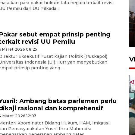
masukan para pakar hukum tata negara terkait revisi
UU Pemilu dan UU Pilkada ...
Unjuk rasa protes penataan
Pasar Higienis
Pakar sebut empat prinsip penting
5 Mei 2026 05:32
terkait revisi UU Pemilu
6 Maret 2026 08:25
Direktur Eksekutif Pusat Kajian Politik (Puskapol)
V
Universitas Indonesia (UI) Hurriyah menyebutkan
empat prinsip penting yang ...
Yusril: Ambang batas parlemen perlu
dikaji rasional dan komprehensif
Ambon ajak semua pihak buka
4 Maret 2026 12:03
ruang pada anak di lembaga
Menteri Koordinator Bidang Hukum, HAM, Imigrasi,
pembinaan
dan Pemasyarakatan Yusril Ihza Mahendra
menegaskan penerapan ambang batas ...