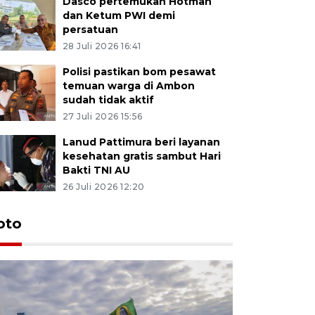
Dasco pertemukan Hotman
dan Ketum PWI demi
persatuan
28 Juli 2026 16:41
Polisi pastikan bom pesawat
temuan warga di Ambon
sudah tidak aktif
27 Juli 2026 15:56
Lanud Pattimura beri layanan
kesehatan gratis sambut Hari
Bakti TNI AU
26 Juli 2026 12:20
Euforia s
oto
Ternate
4 Juli 2026 11:1