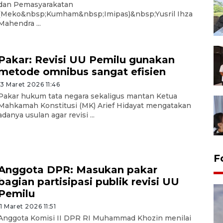
dan Pemasyarakatan
(Meko&nbsp;Kumham&nbsp;Imipas)&nbsp;Yusril Ihza
Mahendra ...
Pakar: Revisi UU Pemilu gunakan
metode omnibus sangat efisien
13 Maret 2026 11:46
Pakar hukum tata negara sekaligus mantan Ketua
Mahkamah Konstitusi (MK) Arief Hidayat mengatakan
adanya usulan agar revisi ...
F
Anggota DPR: Masukan pakar
bagian partisipasi publik revisi UU
Pemilu
11 Maret 2026 11:51
Anggota Komisi II DPR RI Muhammad Khozin menilai