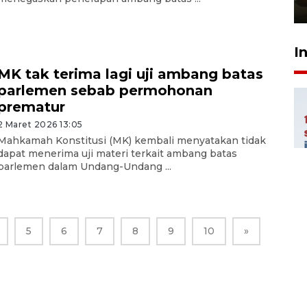
23 Juli 2026 14:28
I
MK tak terima lagi uji ambang batas
parlemen sebab permohonan
prematur
2 Maret 2026 13:05
Mahkamah Konstitusi (MK) kembali menyatakan tidak
dapat menerima uji materi terkait ambang batas
parlemen dalam Undang-Undang ...
5
6
7
8
9
10
»