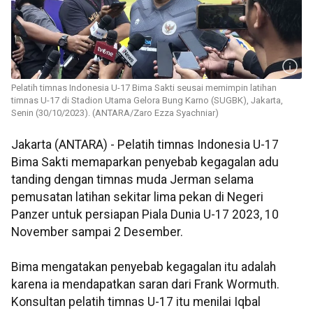
Pelatih timnas Indonesia U-17 Bima Sakti seusai memimpin latihan
timnas U-17 di Stadion Utama Gelora Bung Karno (SUGBK), Jakarta,
Senin (30/10/2023). (ANTARA/Zaro Ezza Syachniar)
Jakarta (ANTARA) - Pelatih timnas Indonesia U-17
Bima Sakti memaparkan penyebab kegagalan adu
tanding dengan timnas muda Jerman selama
pemusatan latihan sekitar lima pekan di Negeri
Panzer untuk persiapan Piala Dunia U-17 2023, 10
November sampai 2 Desember.
Bima mengatakan penyebab kegagalan itu adalah
karena ia mendapatkan saran dari Frank Wormuth.
Konsultan pelatih timnas U-17 itu menilai Iqbal