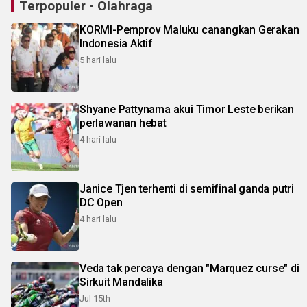
Terpopuler - Olahraga
KORMI-Pemprov Maluku canangkan Gerakan
Indonesia Aktif
5 hari lalu
Shyane Pattynama akui Timor Leste berikan
perlawanan hebat
4 hari lalu
Janice Tjen terhenti di semifinal ganda putri
DC Open
4 hari lalu
Veda tak percaya dengan "Marquez curse" di
Sirkuit Mandalika
Jul 15th