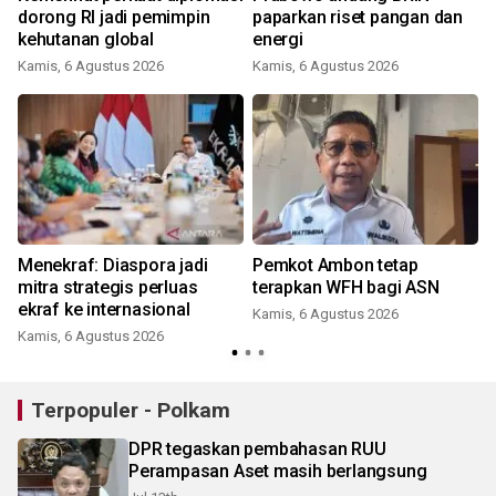
dorong RI jadi pemimpin
paparkan riset pangan dan
kehutanan global
energi
Kamis, 6 Agustus 2026
Kamis, 6 Agustus 2026
Menekraf: Diaspora jadi
Pemkot Ambon tetap
mitra strategis perluas
terapkan WFH bagi ASN
ekraf ke internasional
i
Kamis, 6 Agustus 2026
Kamis, 6 Agustus 2026
Terpopuler - Polkam
DPR tegaskan pembahasan RUU
Perampasan Aset masih berlangsung