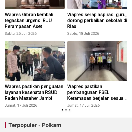
Wapres Gibran kembali
Wapres serap aspirasi guru,
tegaskan urgensi RUU
dorong perbaikan sekolah di
Perampasan Aset
Riau
Sabtu, 25 Juli 2026
Sabtu, 18 Juli 2026
S
Wapres pastikan penguatan
Wapres pastikan
layanan kesehatan RSUD
pembangunan PSEL
Raden Mattaher Jambi
Keramasan berjalan sesuai
target
Jumat, 17 Juli 2026
Jumat, 17 Juli 2026
S
Terpopuler - Polkam