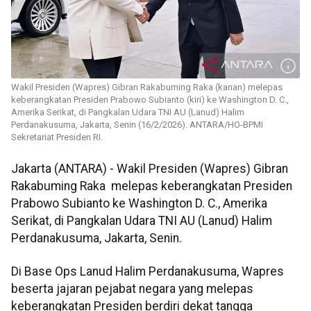
Wakil Presiden (Wapres) Gibran Rakabuming Raka (kanan) melepas
keberangkatan Presiden Prabowo Subianto (kiri) ke Washington D. C.,
Amerika Serikat, di Pangkalan Udara TNI AU (Lanud) Halim
Perdanakusuma, Jakarta, Senin (16/2/2026). ANTARA/HO-BPMI
Sekretariat Presiden RI.
Jakarta (ANTARA) - Wakil Presiden (Wapres) Gibran
Rakabuming Raka melepas keberangkatan Presiden
Prabowo Subianto ke Washington D. C., Amerika
Serikat, di Pangkalan Udara TNI AU (Lanud) Halim
Perdanakusuma, Jakarta, Senin.
Di Base Ops Lanud Halim Perdanakusuma, Wapres
beserta jajaran pejabat negara yang melepas
keberangkatan Presiden berdiri dekat tangga