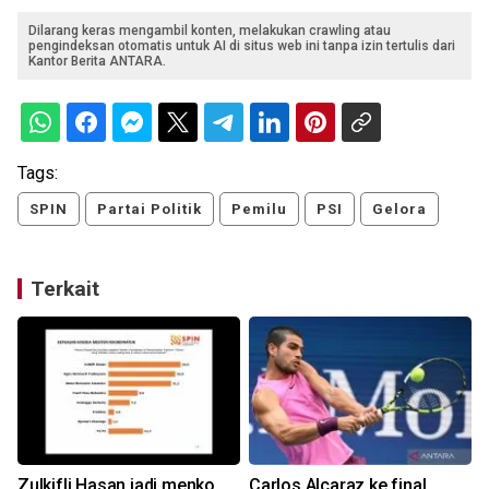
Dilarang keras mengambil konten, melakukan crawling atau
pengindeksan otomatis untuk AI di situs web ini tanpa izin tertulis dari
Kantor Berita ANTARA.
Tags:
SPIN
Partai Politik
Pemilu
PSI
Gelora
Terkait
Zulkifli Hasan jadi menko
Carlos Alcaraz ke final