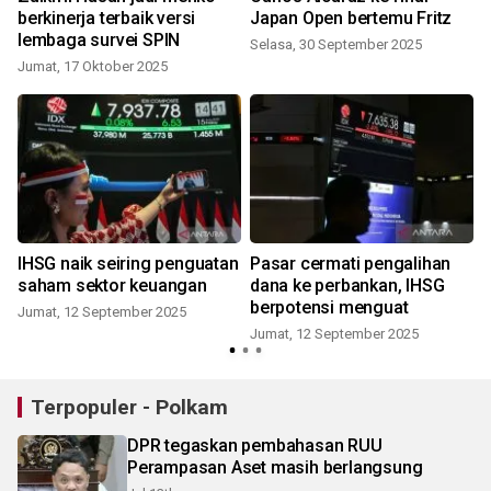
berkinerja terbaik versi
Japan Open bertemu Fritz
lembaga survei SPIN
Selasa, 30 September 2025
Jumat, 17 Oktober 2025
IHSG naik seiring penguatan
Pasar cermati pengalihan
saham sektor keuangan
dana ke perbankan, IHSG
berpotensi menguat
Jumat, 12 September 2025
Jumat, 12 September 2025
K
Terpopuler - Polkam
DPR tegaskan pembahasan RUU
Perampasan Aset masih berlangsung