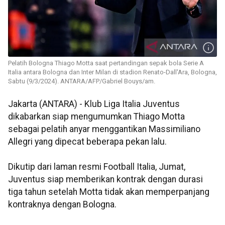
Pelatih Bologna Thiago Motta saat pertandingan sepak bola Serie A
Italia antara Bologna dan Inter Milan di stadion Renato-Dall'Ara, Bologna,
Sabtu (9/3/2024). ANTARA/AFP/Gabriel Bouys/am.
Jakarta (ANTARA) - Klub Liga Italia Juventus
dikabarkan siap mengumumkan Thiago Motta
sebagai pelatih anyar menggantikan Massimiliano
Allegri yang dipecat beberapa pekan lalu.
Dikutip dari laman resmi Football Italia, Jumat,
Juventus siap memberikan kontrak dengan durasi
tiga tahun setelah Motta tidak akan memperpanjang
kontraknya dengan Bologna.