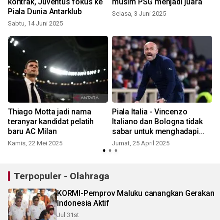
kontrak, Juventus fokus ke
musim PSG menjadi juara
Piala Dunia Antarklub
Selasa, 3 Juni 2025
Sabtu, 14 Juni 2025
Thiago Motta jadi nama
Piala Italia - Vincenzo
teranyar kandidat pelatih
Italiano dan Bologna tidak
baru AC Milan
sabar untuk menghadapi
S
Milan
Kamis, 22 Mei 2025
Jumat, 25 April 2025
Terpopuler - Olahraga
KORMI-Pemprov Maluku canangkan Gerakan
Indonesia Aktif
Jul 31st