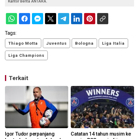
Kantor Berita ANTARA.
Tags:
Thiago Motta
Juventus
Bologna
Liga Italia
Liga Champions
Terkait
Igor Tudor perpanjang
Catatan 14 tahun musim ke
J