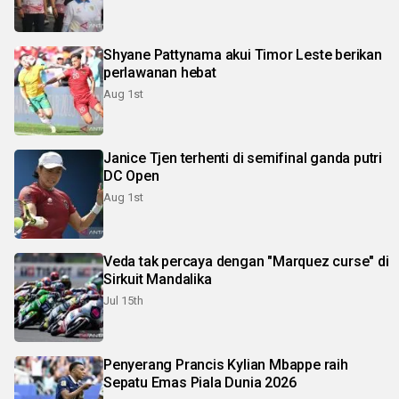
Shyane Pattynama akui Timor Leste berikan
perlawanan hebat
Aug 1st
Janice Tjen terhenti di semifinal ganda putri
DC Open
Aug 1st
Veda tak percaya dengan "Marquez curse" di
Sirkuit Mandalika
Jul 15th
Penyerang Prancis Kylian Mbappe raih
Sepatu Emas Piala Dunia 2026