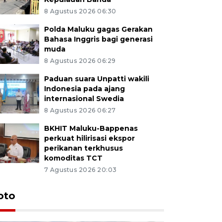
8 Agustus 2026 06:30
Polda Maluku gagas Gerakan
Bahasa Inggris bagi generasi
muda
8 Agustus 2026 06:29
Paduan suara Unpatti wakili
Indonesia pada ajang
internasional Swedia
8 Agustus 2026 06:27
BKHIT Maluku-Bappenas
perkuat hilirisasi ekspor
perikanan terkhusus
komoditas TCT
7 Agustus 2026 20:03
Euforia s
oto
Ternate
4 Juli 2026 11:1