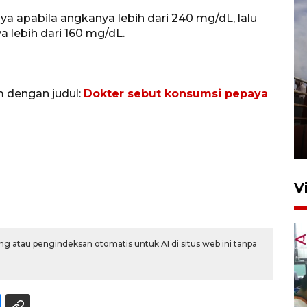
ya apabila angkanya lebih dari 240 mg/dL, lalu
a lebih dari 160 mg/dL.
m dengan judul:
Dokter sebut konsumsi pepaya
Unjuk rasa protes penataan
Pasar Higienis
5 Mei 2026 05:32
V
g atau pengindeksan otomatis untuk AI di situs web ini tanpa