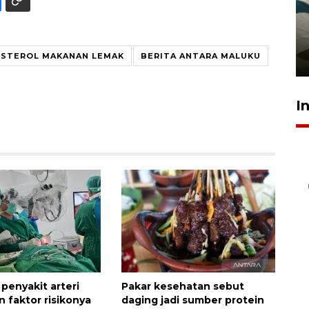
Ambon ajak semua pihak buka
ruang pada anak di lembaga
pembinaan
STEROL MAKANAN LEMAK
BERITA ANTARA MALUKU
23 Juli 2026 14:28
I
penyakit arteri
Pakar kesehatan sebut
n faktor risikonya
daging jadi sumber protein