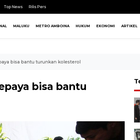
Top News
Rilis Pers
NAL
MALUKU
METRO AMBOINA
HUKUM
EKONOMI
ARTIKEL
aya bisa bantu turunkan kolesterol
T
epaya bisa bantu