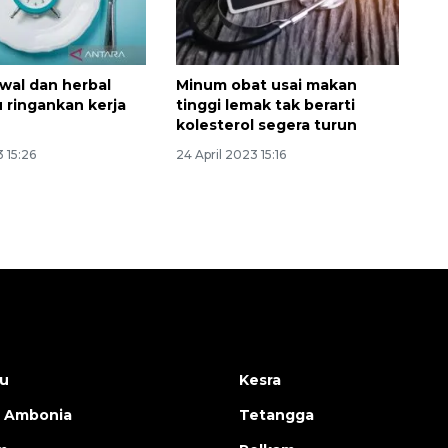
wal dan herbal
Minum obat usai makan
u ringankan kerja
tinggi lemak tak berarti
kolesterol segera turun
3 15:26
24 April 2023 15:16
u
Kesra
 Ambonia
Tetangga