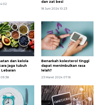
dan zat besi
14:02
18 Juni 2024 10:23
atan dan kelola
Benarkah kolesterol tinggi
 cara jaga tubuh
dapat menimbulkan rasa
i Lebaran
lelah?
4 09:38
23 Maret 2024 07:16
SPHP jaga harga beras
2026-08-08 06:00:00