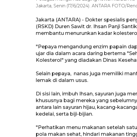
Jakarta, Senin (17/6/2024). ANTARA FOTO/Ren
Jakarta (ANTARA) - Dokter spesialis pe
(RSKD) Duren Sawit dr. Ihsan Panji San
membantu menurunkan kadar kolesterol
"Pepaya mengandung enzim papain dap
ujar dia dalam acara daring bertema "Se
Kolesterol" yang diadakan Dinas Keseha
Selain pepaya, nanas juga memiliki m
lemak di dalam usus.
Di sisi lain, imbuh Ihsan, sayuran juga m
khususnya bagi mereka yang sebelumnya
antara lain sayuran hijau, kacang-kacang
kedelai, serta biji-bijian.
"Perhatikan menu makanan setelah satu
pola makan sehat, hindari makanan tingg