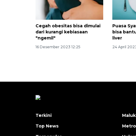
Cegah obesitas bisa dimulai
Puasa Sya
dari kurangi kebiasaan
bisa bant
"ngemil"
liver
16 Desember 2023 12:25
24 April 202
Terkini
Maluk
Top News
Metro