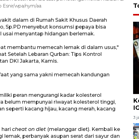
T
o Esnir/wpa/nym/aa.
nyakit dalam di Rumah Sakit Khusus Daerah
tiko, Sp.PD menyebut konsumsi pepaya bisa
 usai menyantap hidangan berlemak.
at membantu memecah lemak di dalam usus,"
hat Setelah Lebaran Qurban: Tips Kontrol
tan DKI Jakarta, Kamis.
anfaat yang sama yakni memecah kandungan
emiliki peran mengurangi kadar kolesterol
K
 belum mempunyai riwayat kolesterol tinggi,
I
an seperti kacang hijau, kacang merah, kacang
3 j
 hari
cheat on diet
(melanggar diet). Kembali ke
i lemak, perbanyak asupan serat dari sayur dan