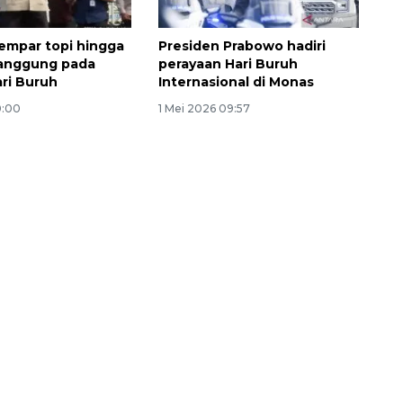
empar topi hingga
Presiden Prabowo hadiri
panggung pada
perayaan Hari Buruh
ri Buruh
Internasional di Monas
0:00
1 Mei 2026 09:57
Memberantas kejahatan
jalanan Jakarta
2026-08-05 18:00:00