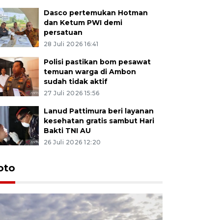
Dasco pertemukan Hotman
dan Ketum PWI demi
persatuan
28 Juli 2026 16:41
Polisi pastikan bom pesawat
temuan warga di Ambon
sudah tidak aktif
27 Juli 2026 15:56
Lanud Pattimura beri layanan
kesehatan gratis sambut Hari
Bakti TNI AU
26 Juli 2026 12:20
Euforia s
oto
Ternate
4 Juli 2026 11:1