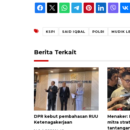
KSPI
SAID IQBAL
POLRI
MUDIK L
Berita Terkait
DPR kebut pembahasan RUU
Menaker:
Ketenagakerjaan
mitra stra
tantangan