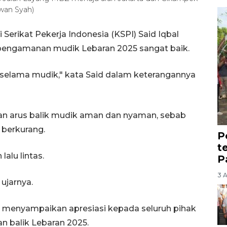
awan Syah)
Serikat Pekerja Indonesia (KSPI) Said Iqbal
pengamanan mudik Lebaran 2025 sangat baik.
 selama mudik," kata Said dalam keterangannya
an arus balik mudik aman dan nyaman, sebab
 berkurang.
P
t
alu lintas.
P
3 
ujarnya.
 menyampaikan apresiasi kepada seluruh pihak
n balik Lebaran 2025.