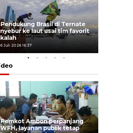
Pendukung Brasil di Ternate
nyebur ke laut usai tim favorit
kalah
6 Juli 2026 16:37
ideo
Pemkot Ambon perpanjang
WFH, layanan publik tetap
Pemkot 