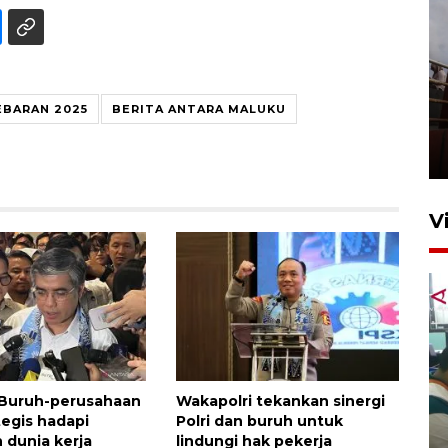
Unjuk rasa protes penataan
EBARAN 2025
BERITA ANTARA MALUKU
Pasar Higienis
5 Mei 2026 05:32
V
 Buruh-perusahaan
Wakapolri tekankan sinergi
Ambon ajak semua pihak buka
tegis hadapi
Polri dan buruh untuk
ruang pada anak di lembaga
 dunia kerja
lindungi hak pekerja