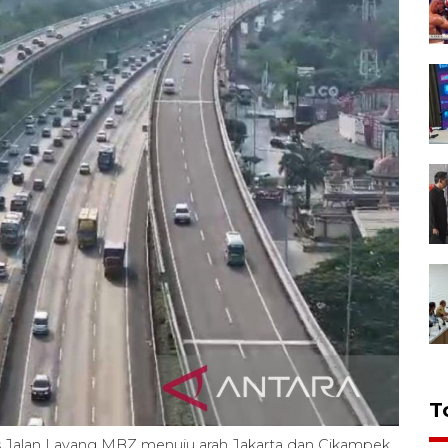
T
Ruas Jalan Layang MBZ menuju arah Jakarta dan Cikampek