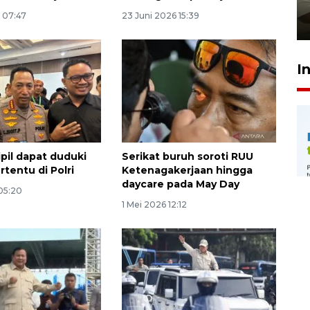
pembinaan
 07:47
23 Juni 2026 15:39
23 Juli 2026 14:28
I
Sipil dapat duduki
Serikat buruh soroti RUU
rtentu di Polri
Ketenagakerjaan hingga
daycare pada May Day
05:20
1 Mei 2026 12:12