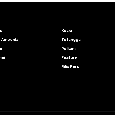
u
Kesra
 Ambonia
Tetangga
m
Polkam
omi
Feature
l
Rilis Pers