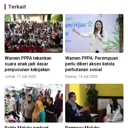
Terkait
Wamen PPPA tekankan
Wamen PPPA: Perempuan
suara anak jadi dasar
perlu diberi akses kelola
penyusunan kebijakan
perhutanan sosial
Jumat, 17 Juli 2026
Selasa, 14 Juli 2026
J
Polda Maluku perkuat
Pemprov Maluku: