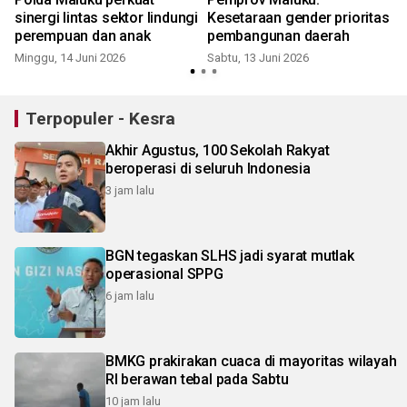
sinergi lintas sektor lindungi
Kesetaraan gender prioritas
perempuan dan anak
pembangunan daerah
Minggu, 14 Juni 2026
Sabtu, 13 Juni 2026
S
Terpopuler - Kesra
Akhir Agustus, 100 Sekolah Rakyat
beroperasi di seluruh Indonesia
3 jam lalu
BGN tegaskan SLHS jadi syarat mutlak
operasional SPPG
6 jam lalu
BMKG prakirakan cuaca di mayoritas wilayah
RI berawan tebal pada Sabtu
10 jam lalu