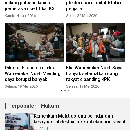
sidang putusan kasus
pleidoi usai dituntut 5 tahun
pemerasan sertifikat K3
penjara
Kamis, 4 Juni 2026
Senin, 25 Mei 2026
S
Dituntut 5 tahun bui, eks
Eks Wamenaker Noel: Saya
Wamenaker Noel: Mending
banyak selamatkan uang
saya korupsi banyak
rakyat dibanding KPK
Selasa, 19 Mei 2026
Selasa, 19 Mei 2026
S
Terpopuler - Hukum
Kemenkum Malut dorong pelindungan
kekayaan intelektual perkuat ekonomi kreatif
Jul 22nd