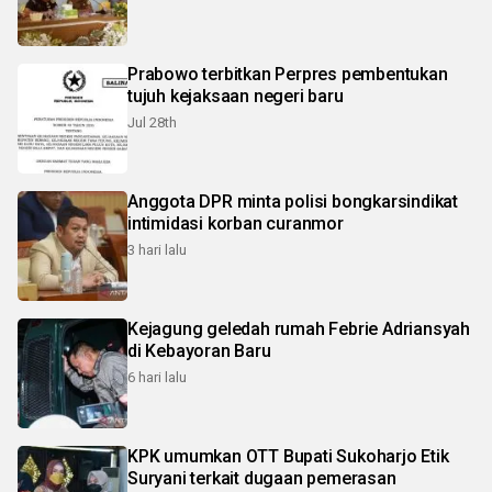
Prabowo terbitkan Perpres pembentukan
tujuh kejaksaan negeri baru
Jul 28th
Anggota DPR minta polisi bongkarsindikat
intimidasi korban curanmor
3 hari lalu
Kejagung geledah rumah Febrie Adriansyah
di Kebayoran Baru
6 hari lalu
KPK umumkan OTT Bupati Sukoharjo Etik
Suryani terkait dugaan pemerasan