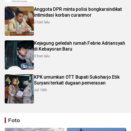
Anggota DPR minta polisi bongkarsindikat
intimidasi korban curanmor
2 hari lalu
Kejagung geledah rumah Febrie Adriansyah
di Kebayoran Baru
5 hari lalu
KPK umumkan OTT Bupati Sukoharjo Etik
Suryani terkait dugaan pemerasan
Jul 10th
Foto