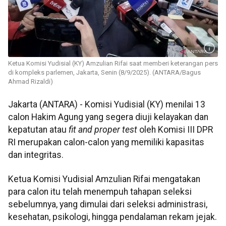
Ketua Komisi Yudisial (KY) Amzulian Rifai saat memberi keterangan pers
di kompleks parlemen, Jakarta, Senin (8/9/2025). (ANTARA/Bagus
Ahmad Rizaldi)
Jakarta (ANTARA) - Komisi Yudisial (KY) menilai 13
calon Hakim Agung yang segera diuji kelayakan dan
kepatutan atau
fit and proper test
oleh Komisi III DPR
RI merupakan calon-calon yang memiliki kapasitas
dan integritas.
Ketua Komisi Yudisial Amzulian Rifai mengatakan
para calon itu telah menempuh tahapan seleksi
sebelumnya, yang dimulai dari seleksi administrasi,
kesehatan, psikologi, hingga pendalaman rekam jejak.