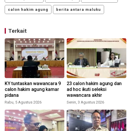
calon hakim agung
berita antara maluku
Terkait
KY tuntaskan wawancara 9
23 calon hakim agung dan
calon hakim agung kamar
ad hoc ikuti seleksi
pidana
wawancara akhir
Rabu, 5 Agustus 2026
Senin, 3 Agustus 2026
R