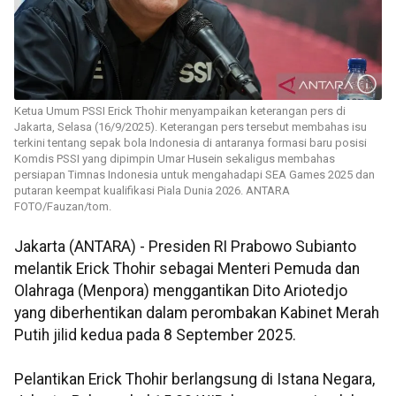
Ketua Umum PSSI Erick Thohir menyampaikan keterangan pers di
Jakarta, Selasa (16/9/2025). Keterangan pers tersebut membahas isu
terkini tentang sepak bola Indonesia di antaranya formasi baru posisi
Komdis PSSI yang dipimpin Umar Husein sekaligus membahas
persiapan Timnas Indonesia untuk mengahadapi SEA Games 2025 dan
putaran keempat kualifikasi Piala Dunia 2026. ANTARA
FOTO/Fauzan/tom.
Jakarta (ANTARA) - Presiden RI Prabowo Subianto
melantik Erick Thohir sebagai Menteri Pemuda dan
Olahraga (Menpora) menggantikan Dito Ariotedjo
yang diberhentikan dalam perombakan Kabinet Merah
Putih jilid kedua pada 8 September 2025.
Pelantikan Erick Thohir berlangsung di Istana Negara,