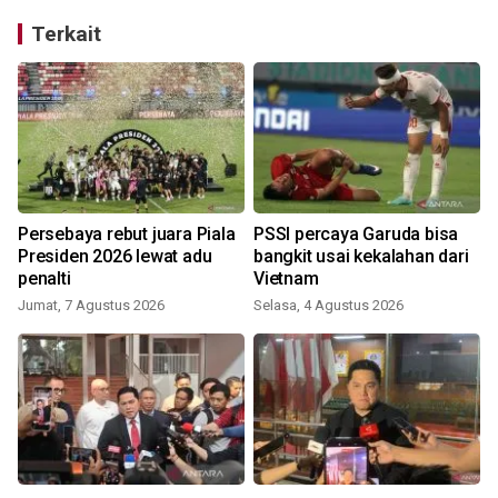
Terkait
Persebaya rebut juara Piala
PSSI percaya Garuda bisa
i
Presiden 2026 lewat adu
bangkit usai kekalahan dari
penalti
Vietnam
Jumat, 7 Agustus 2026
Selasa, 4 Agustus 2026
K