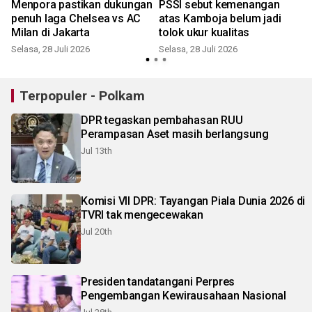
Menpora pastikan dukungan
PSSI sebut kemenangan
penuh laga Chelsea vs AC
atas Kamboja belum jadi
Milan di Jakarta
tolok ukur kualitas
Selasa, 28 Juli 2026
Selasa, 28 Juli 2026
R
Terpopuler - Polkam
DPR tegaskan pembahasan RUU
Perampasan Aset masih berlangsung
Jul 13th
Komisi VII DPR: Tayangan Piala Dunia 2026 di
TVRI tak mengecewakan
Jul 20th
Presiden tandatangani Perpres
Pengembangan Kewirausahaan Nasional