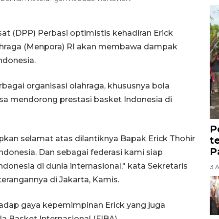
t (DPP) Perbasi optimistis kehadiran Erick
lahraga (Menpora) RI akan membawa dampak
ndonesia.
bagai organisasi olahraga, khususnya bola
 bisa mendorong prestasi basket Indonesia di
P
an selamat atas dilantiknya Bapak Erick Thohir
t
P
donesia. Dan sebagai federasi kami siap
onesia di dunia internasional," kata Sekretaris
3 
erangannya di Jakarta, Kamis.
adap gaya kepemimpinan Erick yang juga
Basket Internasional (FIBA).