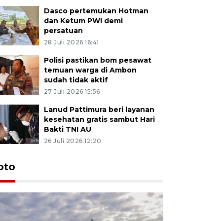
Dasco pertemukan Hotman
dan Ketum PWI demi
persatuan
28 Juli 2026 16:41
Polisi pastikan bom pesawat
temuan warga di Ambon
sudah tidak aktif
27 Juli 2026 15:56
Lanud Pattimura beri layanan
kesehatan gratis sambut Hari
Bakti TNI AU
26 Juli 2026 12:20
Euforia s
oto
Ternate
4 Juli 2026 11:1