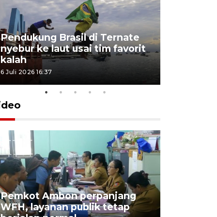
Pendukung Brasil di Ternate
nyebur ke laut usai tim favorit
kalah
6 Juli 2026 16:37
ideo
Pemkot Ambon perpanjang
WFH, layanan publik tetap
Pemkot 