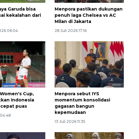
aya Garuda bisa
Menpora pastikan dukungan
sai kekalahan dari
penuh laga Chelsea vs AC
Milan di Jakarta
026 06:04
28 Juli 2026 17:16
Ekonomi triwulan II-2026
tumbuh 5,29 persen
 Women's Cup,
Menpora sebut IYS
2026-08-06 18:45:00
atkan Indonesia
momentum konsolidasi
 cepat puas
gagasan bangun
kepemudaan
 04:48
13 Juli 2026 11:35