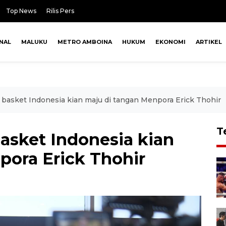
Top News
Rilis Pers
NAL
MALUKU
METRO AMBOINA
HUKUM
EKONOMI
ARTIKEL
s basket Indonesia kian maju di tangan Menpora Erick Thohir
T
basket Indonesia kian
pora Erick Thohir