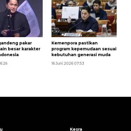
gandeng pakar
Kemenpora pastikan
ain besar karakter
program kepemudaan sesuai
ndonesia
kebutuhan generasi muda
06:26
16 Juni 2026 07:53
u
Kesra