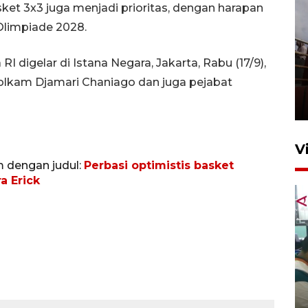
sket 3x3 juga menjadi prioritas, dengan harapan
Olimpiade 2028.
I digelar di Istana Negara, Jakarta, Rabu (17/9),
Unjuk rasa protes penataan
lkam Djamari Chaniago dan juga pejabat
Pasar Higienis
5 Mei 2026 05:32
V
m dengan judul:
Perbasi optimistis basket
a Erick
Ambon ajak semua pihak buka
ruang pada anak di lembaga