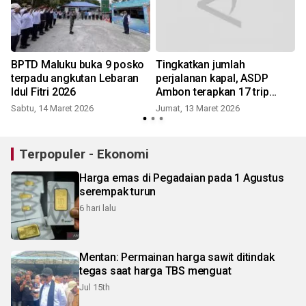
BPTD Maluku buka 9 posko
Tingkatkan jumlah
terpadu angkutan Lebaran
perjalanan kapal, ASDP
Idul Fitri 2026
Ambon terapkan 17 trip
untuk urai antrean di
Sabtu, 14 Maret 2026
Jumat, 13 Maret 2026
Pelabuhan Hunimua
Terpopuler - Ekonomi
Harga emas di Pegadaian pada 1 Agustus
serempak turun
6 hari lalu
Mentan: Permainan harga sawit ditindak
tegas saat harga TBS menguat
Jul 15th