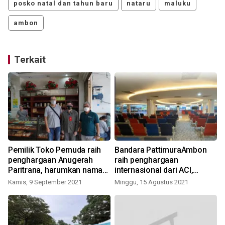
posko natal dan tahun baru
nataru
maluku
ambon
Terkait
Pemilik Toko Pemuda raih
Bandara PattimuraAmbon
penghargaan Anugerah
raih penghargaan
Paritrana, harumkan nama
internasional dari ACI,
Kota Ambon
gairahkan kinerja
Kamis, 9 September 2021
Minggu, 15 Agustus 2021