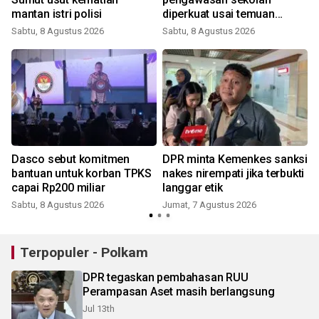
mantan istri polisi
diperkuat usai temuan
senjata
Sabtu, 8 Agustus 2026
Sabtu, 8 Agustus 2026
Dasco sebut komitmen
DPR minta Kemenkes sanksi
bantuan untuk korban TPKS
nakes nirempati jika terbukti
capai Rp200 miliar
langgar etik
Sabtu, 8 Agustus 2026
Jumat, 7 Agustus 2026
Terpopuler - Polkam
DPR tegaskan pembahasan RUU
Perampasan Aset masih berlangsung
Jul 13th