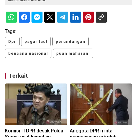
Kantor Berita ANTARA.
Tags:
Dpr
pagar laut
perundungan
bencana nasional
puan maharani
Terkait
Komisi III DPR desak Polda
Anggota DPR minta
Sumut usut kematian
pengawasan sekolah