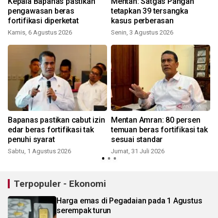
s
Kepala Bapanas pastikan
Mentan: Satgas Pangan
pengawasan beras
tetapkan 39 tersangka
fortifikasi diperketat
kasus perberasan
Kamis, 6 Agustus 2026
Senin, 3 Agustus 2026
J
Bapanas pastikan cabut izin
Mentan Amran: 80 persen
edar beras fortifikasi tak
temuan beras fortifikasi tak
penuhi syarat
sesuai standar
Sabtu, 1 Agustus 2026
Jumat, 31 Juli 2026
R
Terpopuler - Ekonomi
Harga emas di Pegadaian pada 1 Agustus
serempak turun