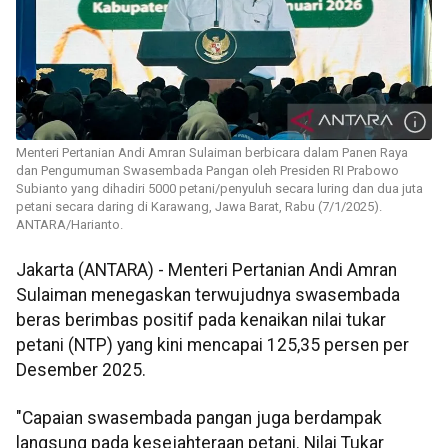
Menteri Pertanian Andi Amran Sulaiman berbicara dalam Panen Raya
dan Pengumuman Swasembada Pangan oleh Presiden RI Prabowo
Subianto yang dihadiri 5000 petani/penyuluh secara luring dan dua juta
petani secara daring di Karawang, Jawa Barat, Rabu (7/1/2025).
ANTARA/Harianto.
Jakarta (ANTARA) - Menteri Pertanian Andi Amran
Sulaiman menegaskan terwujudnya swasembada
beras berimbas positif pada kenaikan nilai tukar
petani (NTP) yang kini mencapai 125,35 persen per
Desember 2025.
"Capaian swasembada pangan juga berdampak
langsung pada kesejahteraan petani. Nilai Tukar