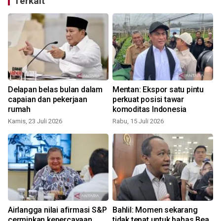
Terkait
Delapan belas bulan dalam
Mentan: Ekspor satu pintu
capaian dan pekerjaan
perkuat posisi tawar
rumah
komoditas Indonesia
Kamis, 23 Juli 2026
Rabu, 15 Juli 2026
S
Airlangga nilai afirmasi S&P
Bahlil: Momen sekarang
cerminkan kepercayaan
tidak tepat untuk bahas Bea