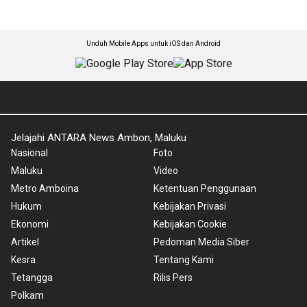
Unduh Mobile Apps untuk iOS dan Android
Jelajahi ANTARA News Ambon, Maluku
Nasional
Foto
Maluku
Video
Metro Amboina
Ketentuan Penggunaan
Hukum
Kebijakan Privasi
Ekonomi
Kebijakan Cookie
Artikel
Pedoman Media Siber
Kesra
Tentang Kami
Tetangga
Rilis Pers
Polkam