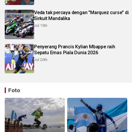
Veda tak percaya dengan "Marquez curse" di
Sirkuit Mandalika
Jul 15th
Penyerang Prancis Kylian Mbappe raih
Sepatu Emas Piala Dunia 2026
Jul 20th
Foto