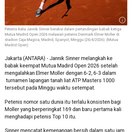
Petenis Italia Jannik Sinner beraksi dalam pertandingan babak ketiga
Mutua Madrid Open 2026 melawan petenis Denmark Elmer Moller di
stadion Caja Magica, Madrid, Spanyol, Minggu (26/4/2026). (Mutua
Madrid Open)
Jakarta (ANTARA) - Jannik Sinner melangkah ke
babak keempat Mutua Madird Open 2026 setelah
mengalahkan Elmer Moller dengan 6-2, 6-3 dalam
turnamen lapangan tanah liat ATP Masters 1000
tersebut pada Minggu waktu setempat.
Petenis nomor satu dunia itu terlalu konsisten bagi
Moller yang berperingkat 169 dan baru pertama kali
menghadapi petenis Top 10 itu.
Sinner mencatat kemenangan bersih dalam satu jam