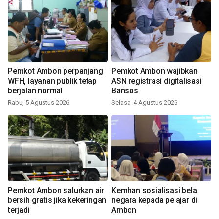
Pemkot Ambon perpanjang
Pemkot Ambon wajibkan
WFH, layanan publik tetap
ASN registrasi digitalisasi
berjalan normal
Bansos
Rabu, 5 Agustus 2026
Selasa, 4 Agustus 2026
Pemkot Ambon salurkan air
Kemhan sosialisasi bela
bersih gratis jika kekeringan
negara kepada pelajar di
terjadi
Ambon