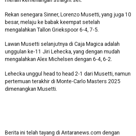
meraih kemenangan straight set.
Rekan senegara Sinner, Lorenzo Musetti, yang juga 10
besar, melaju ke babak keempat setelah
mengalahkan Tallon Griekspoor 6-4, 7-5.
Lawan Musetti selanjutnya di Caja Magica adalah
unggulan ke-11 Jiri Lehecka, yang dengan mudah
mengalahkan Alex Michelsen dengan 6-4, 6-2.
Lehecka unggul head to head 2-1 dari Musetti, namun
pertemuan terakhir di Monte-Carlo Masters 2025
dimenangkan Musetti.
Berita ini telah tayang di Antaranews.com dengan