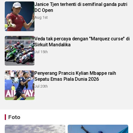
Janice Tjen terhenti di semifinal ganda putri
DC Open
Aug 1st
Veda tak percaya dengan "Marquez curse" di
Sirkuit Mandalika
Jul 15th
Penyerang Prancis Kylian Mbappe raih
Sepatu Emas Piala Dunia 2026
Jul 20th
Foto