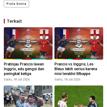
Piala Dunia
Terkait
Pratinjau Prancis lawan
Prancis vs Inggris; Les
l
Inggris, adu gengsi dan
Bleus lebih serius karena
peringkat ketiga
misi terakhir Mbappe
Sabtu, 18 Juli 2026
Sabtu, 18 Juli 2026
K