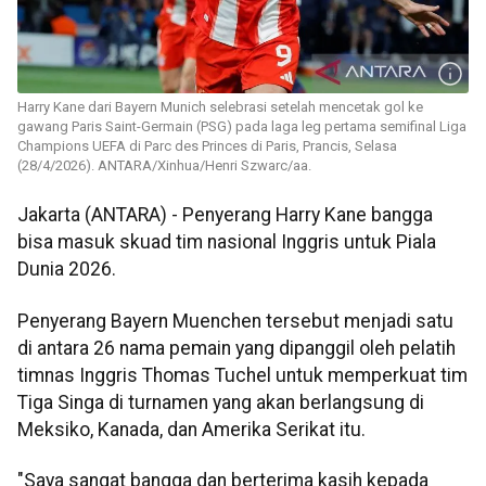
Harry Kane dari Bayern Munich selebrasi setelah mencetak gol ke
gawang Paris Saint-Germain (PSG) pada laga leg pertama semifinal Liga
Champions UEFA di Parc des Princes di Paris, Prancis, Selasa
(28/4/2026). ANTARA/Xinhua/Henri Szwarc/aa.
Jakarta (ANTARA) - Penyerang Harry Kane bangga
bisa masuk skuad tim nasional Inggris untuk Piala
Dunia 2026.
Penyerang Bayern Muenchen tersebut menjadi satu
di antara 26 nama pemain yang dipanggil oleh pelatih
timnas Inggris Thomas Tuchel untuk memperkuat tim
Tiga Singa di turnamen yang akan berlangsung di
Meksiko, Kanada, dan Amerika Serikat itu.
"Saya sangat bangga dan berterima kasih kepada