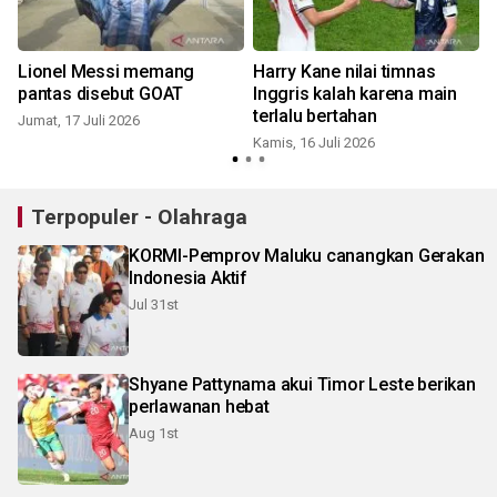
Lionel Messi memang
Harry Kane nilai timnas
pantas disebut GOAT
Inggris kalah karena main
terlalu bertahan
Jumat, 17 Juli 2026
Kamis, 16 Juli 2026
K
Terpopuler - Olahraga
KORMI-Pemprov Maluku canangkan Gerakan
Indonesia Aktif
Jul 31st
Shyane Pattynama akui Timor Leste berikan
perlawanan hebat
Aug 1st