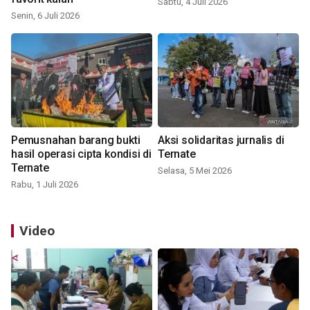
Sabtu, 4 Juli 2026
Senin, 6 Juli 2026
Pemusnahan barang bukti
Aksi solidaritas jurnalis di
hasil operasi cipta kondisi di
Ternate
Ternate
Selasa, 5 Mei 2026
Rabu, 1 Juli 2026
Video