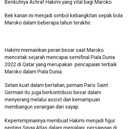
Berikutnya Achraf Hakimi yang vital bagi Maroko.
Bek kanan ini menjadi simbol kebangkitan sepak bola
Maroko dalam beberapa tahun terakhir.
Hakimi memainkan peran besar saat Maroko
mencetak sejarah mencapai semifinal Piala Dunia
2022 di Qatar yang merupakan pencapaian terbaik
Maroko dalam Piala Dunia.
Selain kuat dalam bertahan, pemain Paris Saint
Germain itu juga berkontribusi besar dalam
menyerang melalui assist dan kemampuan
membangun serangan dari sayap.
Kepemimpinannya membuat Hakimi menjadi figur
penting Singa Atlas dalam menjalani persaingan di