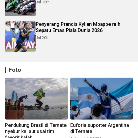
Jul 15th
Penyerang Prancis Kylian Mbappe raih
Sepatu Emas Piala Dunia 2026
Jul 20th
Foto
Pendukung Brasil di Ternate
Euforia suporter Argentina
nyebur ke laut usai tim
di Ternate
favorit kalah