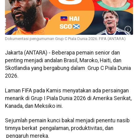
Dokumentasi pengumuman Grup C Piala Dunia 2026. FIFA (ANTARA)
Jakarta (ANTARA) - Beberapa pemain senior dan
penting menjadi andalan Brasil, Maroko, Haiti, dan
Skotlandia yang bergabung dalam Grup C Piala Dunia
2026.
Laman FIFA pada Kamis menyatakan ada persaingan
menarik di Grup I Piala Dunia 2026 di Amerika Serikat,
Kanada, dan Meksiko ini.
Sejumlah pemain kunci bakal menjadi penentu nasib
timnya berkat pengalaman, produktivitas, dan
pengaruh mereka.