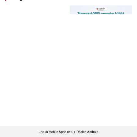
Unduh Mobile Apps untuk iOS dan Android