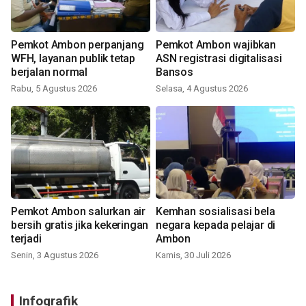
Pemkot Ambon perpanjang
Pemkot Ambon wajibkan
WFH, layanan publik tetap
ASN registrasi digitalisasi
berjalan normal
Bansos
Rabu, 5 Agustus 2026
Selasa, 4 Agustus 2026
Pemkot Ambon salurkan air
Kemhan sosialisasi bela
bersih gratis jika kekeringan
negara kepada pelajar di
terjadi
Ambon
Senin, 3 Agustus 2026
Kamis, 30 Juli 2026
Infografik