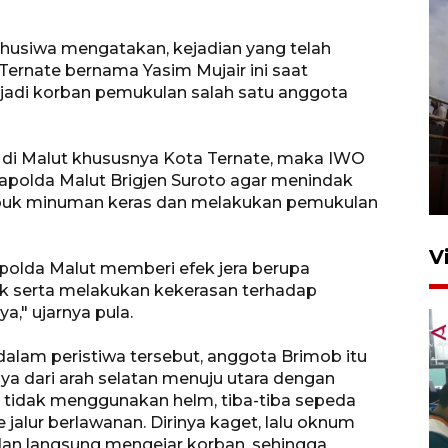
usiwa mengatakan, kejadian yang telah
ernate bernama Yasim Mujair ini saat
jadi korban pemukulan salah satu anggota
Unjuk rasa protes penataan
 di Malut khususnya Kota Ternate, maka IWO
Pasar Higienis
polda Malut Brigjen Suroto agar menindak
5 Mei 2026 05:32
buk minuman keras dan melakukan pemukulan
V
olda Malut memberi efek jera berupa
 serta melakukan kekerasan terhadap
" ujarnya pula.
alam peristiwa tersebut, anggota Brimob itu
a dari arah selatan menuju utara dengan
tidak menggunakan helm, tiba-tiba sepeda
lur berlawanan. Dirinya kaget, lalu oknum
Ambon ajak semua pihak buka
 dan langsung mengejar korban, sehingga