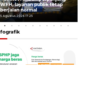
WFH, layanan publik tetap
Pemkot 
berjalan normal
registrasi
5 Agustus 2026 17:25
4 Agustus 2026
nfografik