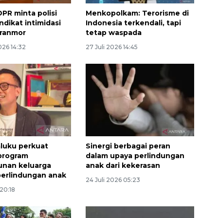
PR minta polisi
Menkopolkam: Terorisme di
ndikat intimidasi
Indonesia terkendali, tapi
uranmor
tetap waspada
026 14:32
27 Juli 2026 14:45
luku perkuat
Sinergi berbagai peran
program
dalam upaya perlindungan
nan keluarga
anak dari kekerasan
perlindungan anak
24 Juli 2026 05:23
 20:18