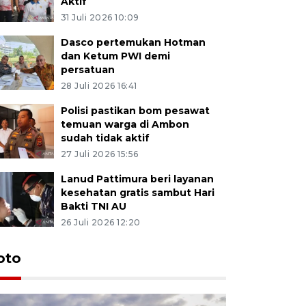
Aktif
31 Juli 2026 10:09
Dasco pertemukan Hotman
dan Ketum PWI demi
persatuan
28 Juli 2026 16:41
Polisi pastikan bom pesawat
temuan warga di Ambon
sudah tidak aktif
27 Juli 2026 15:56
Lanud Pattimura beri layanan
kesehatan gratis sambut Hari
Bakti TNI AU
26 Juli 2026 12:20
Euforia s
oto
Ternate
4 Juli 2026 11:1