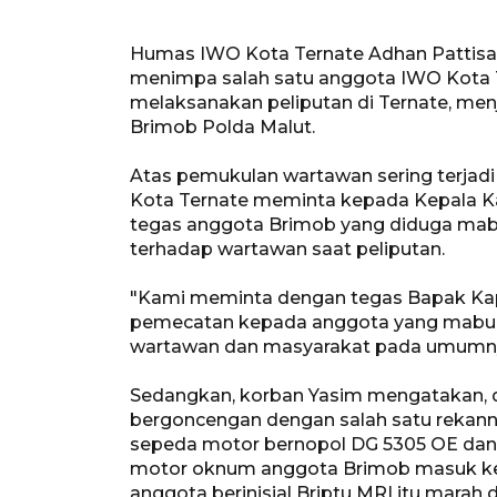
Humas IWO Kota Ternate Adhan Pattisah
menimpa salah satu anggota IWO Kota T
melaksanakan peliputan di Ternate, men
Brimob Polda Malut.
Atas pemukulan wartawan sering terjadi
Kota Ternate meminta kepada Kepala Ka
tegas anggota Brimob yang diduga ma
terhadap wartawan saat peliputan.
"Kami meminta dengan tegas Bapak Kap
pemecatan kepada anggota yang mabuk
wartawan dan masyarakat pada umumnya,
Sedangkan, korban Yasim mengatakan, d
bergoncengan dengan salah satu rekanny
sepeda motor bernopol DG 5305 OE dan 
motor oknum anggota Brimob masuk ke ja
anggota berinisial Briptu MRI itu marah