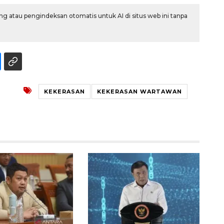
g atau pengindeksan otomatis untuk AI di situs web ini tanpa
KEKERASAN
KEKERASAN WARTAWAN
Awas penipuan berbasis AI
2026-08-07 13:45:00