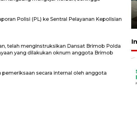
ruang pada anak di lembaga
pembinaan
ran Polisi (PL) ke Sentral Pelayanan Kepolisian
23 Juli 2026 14:28
I
an, telah menginstruksikan Dansat Brimob Polda
ayaan yang dilakukan oknum anggota Brimob
n pemeriksaan secara internal oleh anggota