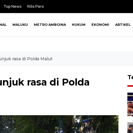
Top News
Rilis Pers
NAL
MALUKU
METRO AMBOINA
HUKUM
EKONOMI
ARTIKEL
njuk rasa di Polda Malut
T
njuk rasa di Polda