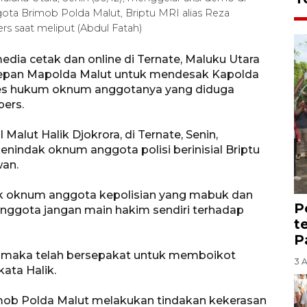
a Brimob Polda Malut, Briptu MRI alias Reza
s saat meliput (Abdul Fatah)
dia cetak dan online di Ternate, Maluku Utara
i depan Mapolda Malut untuk mendesak Kapolda
ses hukum oknum anggotanya yang diduga
pers.
lut Halik Djokrora, di Ternate, Senin,
indak oknum anggota polisi berinisial Briptu
wan.
k oknum anggota kepolisian yang mabuk dan
P
nggota jangan main hakim sendiri terhadap
t
P
ti, maka telah bersepakat untuk memboikot
3 
kata Halik.
imob Polda Malut melakukan tindakan kekerasan