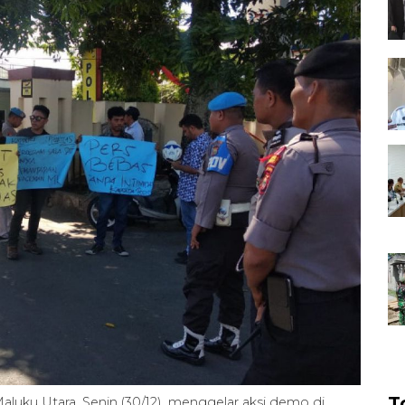
T
luku Utara, Senin (30/12), menggelar aksi demo di