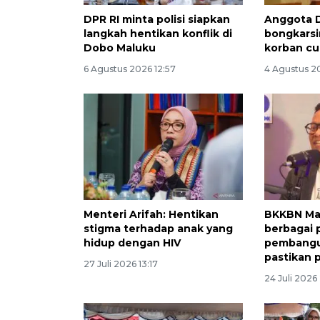
DPR RI minta polisi siapkan
Anggota D
langkah hentikan konflik di
bongkarsi
Dobo Maluku
korban c
6 Agustus 2026 12:57
4 Agustus 2
Menteri Arifah: Hentikan
BKKBN Ma
stigma terhadap anak yang
berbagai 
hidup dengan HIV
pembangu
pastikan 
27 Juli 2026 13:17
24 Juli 2026