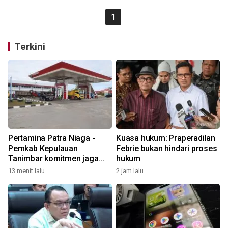
1
Terkini
Pertamina Patra Niaga -
Kuasa hukum: Praperadilan
Pemkab Kepulauan
Febrie bukan hindari proses
Tanimbar komitmen jaga
hukum
keandalan suplai BBM di
13 menit lalu
2 jam lalu
Saumlaki