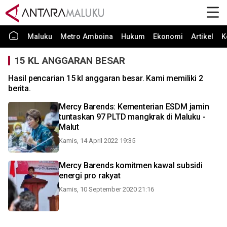
Maluku
Metro Amboina
Hukum
Ekonomi
Artikel
K
15 KL ANGGARAN BESAR
Hasil pencarian 15 kl anggaran besar. Kami memiliki 2
berita.
Mercy Barends: Kementerian ESDM jamin
tuntaskan 97 PLTD mangkrak di Maluku -
Malut
Kamis, 14 April 2022 19:35
Mercy Barends komitmen kawal subsidi
energi pro rakyat
Kamis, 10 September 2020 21:16