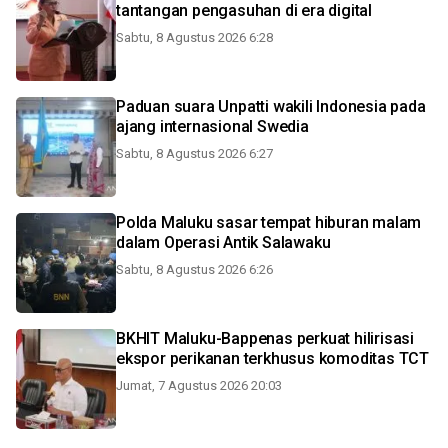
tantangan pengasuhan di era digital
Sabtu, 8 Agustus 2026 6:28
Paduan suara Unpatti wakili Indonesia pada
ajang internasional Swedia
Sabtu, 8 Agustus 2026 6:27
Polda Maluku sasar tempat hiburan malam
dalam Operasi Antik Salawaku
Sabtu, 8 Agustus 2026 6:26
BKHIT Maluku-Bappenas perkuat hilirisasi
ekspor perikanan terkhusus komoditas TCT
Jumat, 7 Agustus 2026 20:03