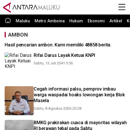
Maluku
Metro Amboina
Hukum
Ekonomi
Artikel
K
AMBON
Hasil pencarian ambon. Kami memiliki 48858 berita.
Rifai Darus Layak Ketuai KNPI
Sabtu, 13 Juli 2041 0:56
Cegah informasi palsu, pemprov imbau
warga waspadai hoaks lowongan kerja Blok
Masela
Sabtu, 8 Agustus 2026 20:28
BMKG prakirakan cuaca di mayoritas wilayah
RI berawan tebal pada Sabtu