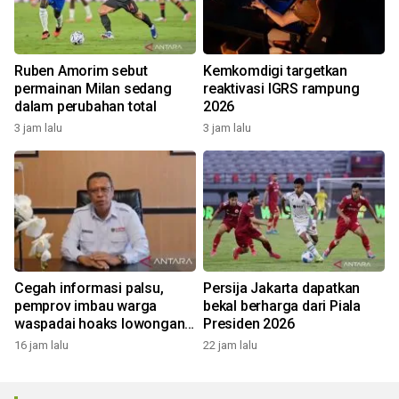
Ruben Amorim sebut
Kemkomdigi targetkan
permainan Milan sedang
reaktivasi IGRS rampung
dalam perubahan total
2026
3 jam lalu
3 jam lalu
Cegah informasi palsu,
Persija Jakarta dapatkan
pemprov imbau warga
bekal berharga dari Piala
waspadai hoaks lowongan
Presiden 2026
kerja Blok Masela
16 jam lalu
22 jam lalu