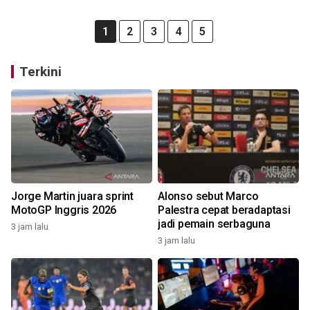
1
2
3
4
5
Terkini
Jorge Martin juara sprint
Alonso sebut Marco
MotoGP Inggris 2026
Palestra cepat beradaptasi
jadi pemain serbaguna
3 jam lalu
3 jam lalu