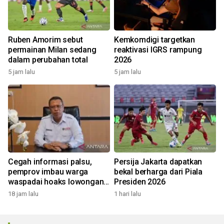
Ruben Amorim sebut
Kemkomdigi targetkan
permainan Milan sedang
reaktivasi IGRS rampung
dalam perubahan total
2026
5 jam lalu
5 jam lalu
Cegah informasi palsu,
Persija Jakarta dapatkan
pemprov imbau warga
bekal berharga dari Piala
waspadai hoaks lowongan
Presiden 2026
kerja Blok Masela
18 jam lalu
1 hari lalu