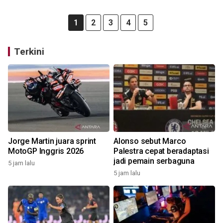
1
2
3
4
5
Terkini
Jorge Martin juara sprint
Alonso sebut Marco
MotoGP Inggris 2026
Palestra cepat beradaptasi
jadi pemain serbaguna
5 jam lalu
5 jam lalu