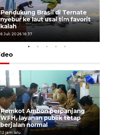
Pendukung Brasil di Ternate
nyebur ke laut usai tim favorit
kalah
6 Juli 2026 16:37
ideo
Pemkot Ambon perpanjang
WFH, layanan publik tetap
Pemkot 
berjalan normal
registrasi
12 jam lalu
4 Agustus 2026