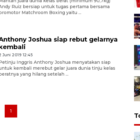
Mantan juara dunia kelas berat (minimum 90,7kg)
Andy Ruiz bersiap untuk tugas pertama bersama
promotor Matchroom Boxing yaitu ...
Anthony Joshua siap rebut gelarnya
kembali
2 Juni 2019 12:45
Petinju Inggris Anthony Joshua menyatakan siap
untuk kembali merebut gelar juara dunia tinju kelas
beratnya yang hilang setelah ...
1
T