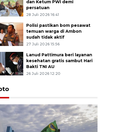
dan Ketum PWI demi
persatuan
28 Juli 2026 16:41
Polisi pastikan bom pesawat
temuan warga di Ambon
sudah tidak aktif
27 Juli 2026 15:56
Lanud Pattimura beri layanan
kesehatan gratis sambut Hari
Bakti TNI AU
26 Juli 2026 12:20
Euforia s
oto
Ternate
4 Juli 2026 11:1