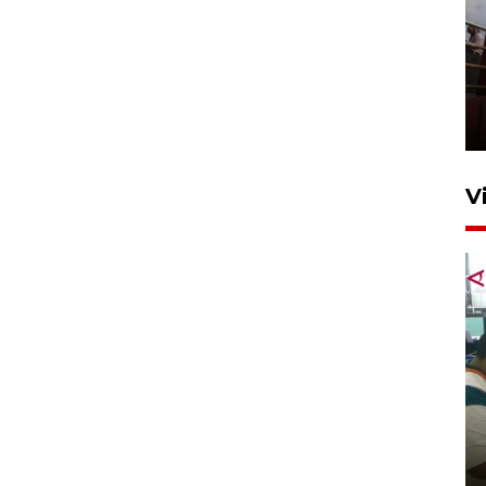
Unjuk rasa protes penataan
Pasar Higienis
5 Mei 2026 05:32
V
Ambon ajak semua pihak buka
ruang pada anak di lembaga
pembinaan
23 Juli 2026 14:28