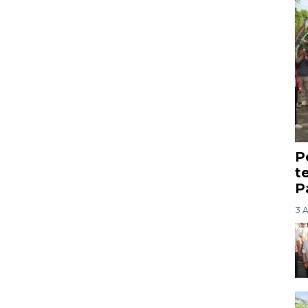
P
t
P
3 