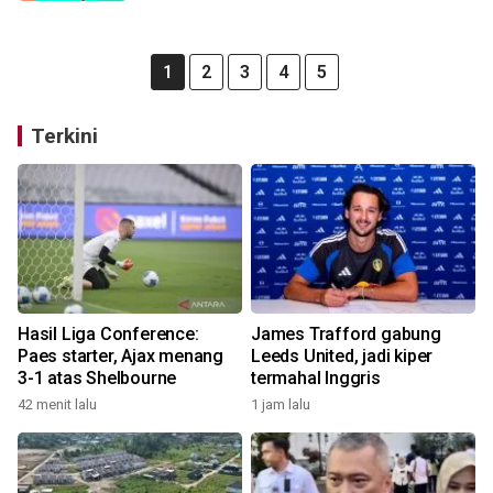
1
2
3
4
5
Terkini
Hasil Liga Conference:
James Trafford gabung
Paes starter, Ajax menang
Leeds United, jadi kiper
3-1 atas Shelbourne
termahal Inggris
42 menit lalu
1 jam lalu