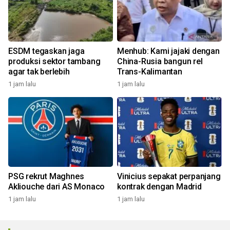
ESDM tegaskan jaga
Menhub: Kami jajaki dengan
produksi sektor tambang
China-Rusia bangun rel
agar tak berlebih
Trans-Kalimantan
1 jam lalu
1 jam lalu
PSG rekrut Maghnes
Vinicius sepakat perpanjang
Akliouche dari AS Monaco
kontrak dengan Madrid
1 jam lalu
1 jam lalu