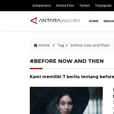
Antaranews
Antara Foto
Terkini
Terpopuler
HOME
NASIO
Home
Tag
before now and then
#BEFORE NOW AND THEN
Kami memiliki 7 berita tentang befor