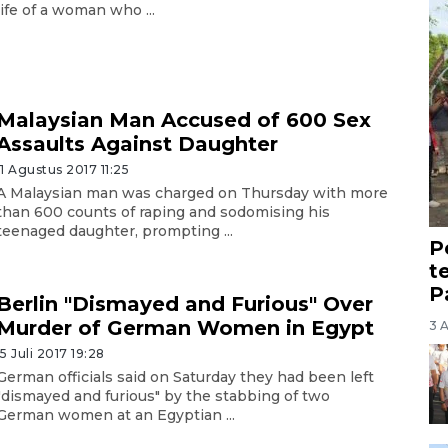
life of a woman who ...
Malaysian Man Accused of 600 Sex
Assaults Against Daughter
11 Agustus 2017 11:25
A Malaysian man was charged on Thursday with more
than 600 counts of raping and sodomising his
teenaged daughter, prompting ...
P
t
P
Berlin "Dismayed and Furious" Over
Murder of German Women in Egypt
3 
15 Juli 2017 19:28
German officials said on Saturday they had been left
"dismayed and furious" by the stabbing of two
German women at an Egyptian ...