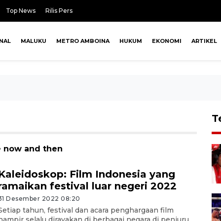
Top News
Rilis Pers
NAL
MALUKU
METRO AMBOINA
HUKUM
EKONOMI
ARTIKEL
T
e now and then
Kaleidoskop: Film Indonesia yang
ramaikan festival luar negeri 2022
31 Desember 2022 08:20
Setiap tahun, festival dan acara penghargaan film
hampir selalu dirayakan di berbagai negara di penjuru