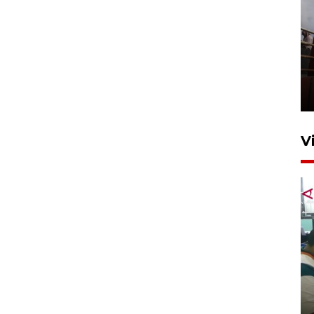
Unjuk rasa protes penataan
Pasar Higienis
5 Mei 2026 05:32
V
Ambon ajak semua pihak buka
ruang pada anak di lembaga
pembinaan