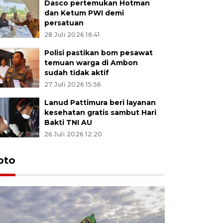
Dasco pertemukan Hotman
dan Ketum PWI demi
persatuan
28 Juli 2026 16:41
Polisi pastikan bom pesawat
temuan warga di Ambon
sudah tidak aktif
27 Juli 2026 15:56
Lanud Pattimura beri layanan
kesehatan gratis sambut Hari
Bakti TNI AU
26 Juli 2026 12:20
Euforia s
oto
Ternate
4 Juli 2026 11:1