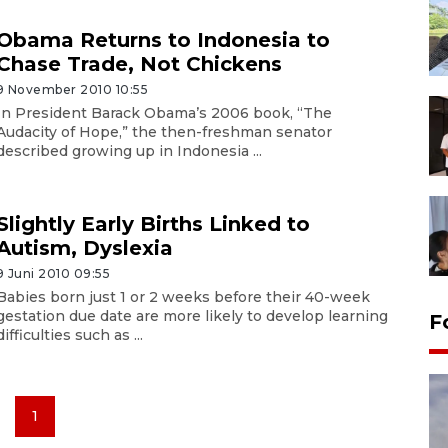
Obama Returns to Indonesia to
Chase Trade, Not Chickens
9 November 2010 10:55
In President Barack Obama’s 2006 book, “The
Audacity of Hope,” the then-freshman senator
described growing up in Indonesia ...
Slightly Early Births Linked to
Autism, Dyslexia
9 Juni 2010 09:55
Babies born just 1 or 2 weeks before their 40-week
gestation due date are more likely to develop learning
F
difficulties such as ...
1