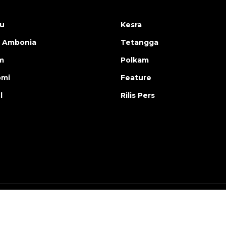
u
Kesra
 Ambonia
Tetangga
m
Polkam
omi
Feature
l
Rilis Pers