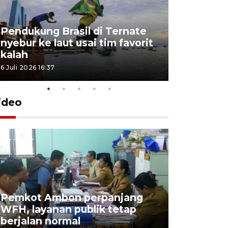
Pendukung Brasil di Ternate
nyebur ke laut usai tim favorit
kalah
6 Juli 2026 16:37
ideo
Pemkot Ambon perpanjang
WFH, layanan publik tetap
Pemkot 
berjalan normal
registrasi