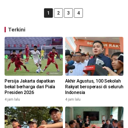
1
2
3
4
Terkini
Persija Jakarta dapatkan
Akhir Agustus, 100 Sekolah
bekal berharga dari Piala
Rakyat beroperasi di seluruh
Presiden 2026
Indonesia
4 jam lalu
4 jam lalu