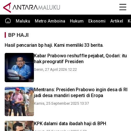
Maluku
Metro Amboina
Hukum
Ekonomi
Artikel
K
BP HAJI
Hasil pencarian bp haji. Kami memiliki 33 berita.
Kabar Prabowo reshuffle pejabat, Qodari: itu
hak preogratif Presiden
Senin, 27 April 2026 12:22
Mentrans: Presiden Prabowo ingin desa di RI
jadi desa mandiri seperti di Eropa
Kamis, 25 September 2025 13:37
KPK dalami data ibadah haji di BPH