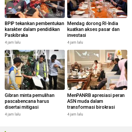
BPIP tekankan pembentukan
Mendag dorong RI-India
karakter dalam pendidikan
kuatkan akses pasar dan
Paskibraka
investasi
4 jam lalu
4 jam lalu
Gibran minta pemulihan
MenPANRB apresiasi peran
pascabencana harus
ASN muda dalam
disertai mitigasi
transformasi birokrasi
4 jam lalu
4 jam lalu