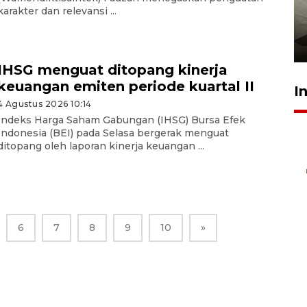
ruang pada anak di lembaga
karakter dan relevansi ...
pembinaan
23 Juli 2026 14:28
IHSG menguat ditopang kinerja
keuangan emiten periode kuartal II
I
4 Agustus 2026 10:14
Indeks Harga Saham Gabungan (IHSG) Bursa Efek
Indonesia (BEI) pada Selasa bergerak menguat
ditopang oleh laporan kinerja keuangan ...
6
7
8
9
10
»