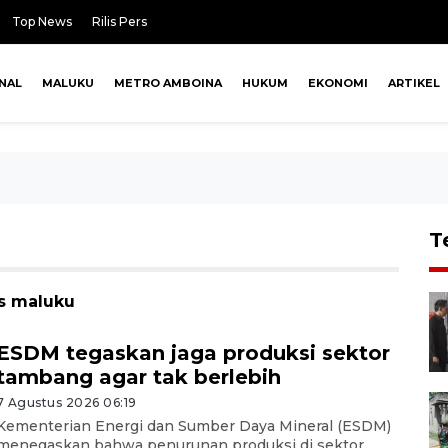
Top News
Rilis Pers
NAL
MALUKU
METRO AMBOINA
HUKUM
EKONOMI
ARTIKEL
T
ps maluku
ESDM tegaskan jaga produksi sektor
tambang agar tak berlebih
7 Agustus 2026 06:19
Kementerian Energi dan Sumber Daya Mineral (ESDM)
menegaskan bahwa penurunan produksi di sektor