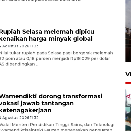
Rupiah Selasa melemah dipicu
kenaikan harga minyak global
Unjuk rasa protes penataan
Pasar Higienis
4 Agustus 2026 11:33
Nilai tukar rupiah pada Selasa pagi bergerak melemah
5 Mei 2026 05:32
32 poin atau 0,18 persen menjadi Rp18.029 per dolar
AS dibandingkan ...
V
Wamendikti dorong transformasi
vokasi jawab tantangan
ketenagakerjaan
4 Agustus 2026 11:32
Wakil Menteri Pendidikan Tinggi, Sains, dan Teknologi
Ambon ajak semua pihak buka
(Wamendiktisaintek) Fauzan menegaskan penguatan