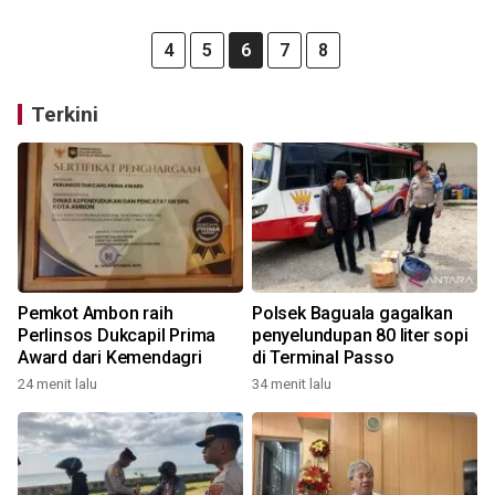
4
5
6
7
8
Terkini
Pemkot Ambon raih
Polsek Baguala gagalkan
Perlinsos Dukcapil Prima
penyelundupan 80 liter sopi
Award dari Kemendagri
di Terminal Passo
24 menit lalu
34 menit lalu