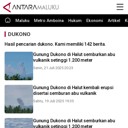
Maluku
Metro Amboina
Hukum
Ekonomi
Artikel
K
DUKONO
Hasil pencarian dukono. Kami memiliki 142 berita.
Gunung Dukono di Halut semburkan abu
vulkanik setinggi 1.200 meter
Senin, 21 Juli 2025 20:23
Gunung Dukono di Halut kembali erupsi
disertai semburan abu vulkanik
Sabtu, 19 Juli 2025 19:35
Gunung Dukono di Halut semburkan abu
vulkanik setinggi 1.200 meter